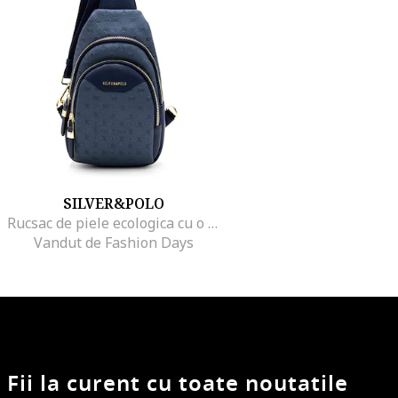
SILVER&POLO
Rucsac de piele ecologica cu o bareta si model, Bleumarin
Vandut de Fashion Days
Fii la curent cu toate noutatile