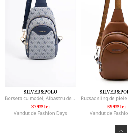
SILVER&POLO
SILVER&POL
Borseta cu model, Albastru deschis
379
lei
599
lei
99
99
Vandut de Fashion Days
Vandut de Fashion