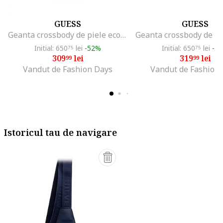
GUESS
GUESS
Geanta crossbody de piele ecologica cu clapa, Portocaliu stins
Initial: 650
lei
-52%
Initial: 650
lei
-5
75
75
309
lei
319
lei
99
99
Vandut de Fashion Days
Vandut de Fashion
Istoricul tau de navigare