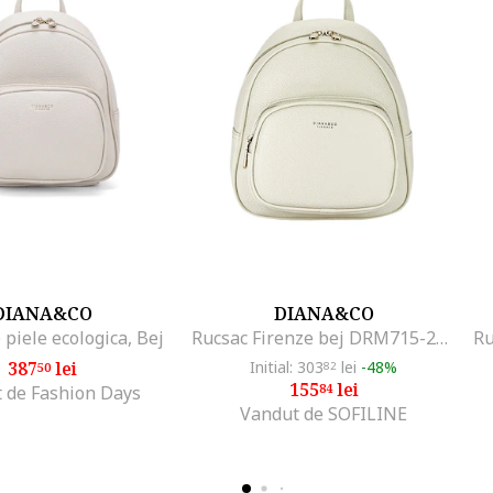
DIANA&CO
DIANA&CO
 piele ecologica, Bej
Rucsac Firenze bej DRM715-2PT 18 17732, Bej
387
lei
Initial: 303
lei
-48%
50
82
155
lei
84
 de Fashion Days
Vandut de SOFILINE