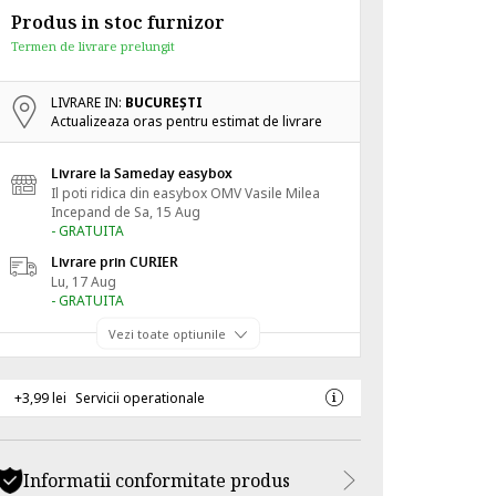
Produs in stoc furnizor
Termen de livrare prelungit
LIVRARE IN:
BUCUREŞTI
Actualizeaza oras pentru estimat de livrare
Livrare la Sameday easybox
Il poti ridica din easybox OMV Vasile Milea
Incepand de
Sa, 15 Aug
- GRATUITA
Livrare prin CURIER
Lu, 17 Aug
- GRATUITA
Vezi toate optiunile
+3,99 lei
Servicii operationale
Informatii conformitate produs