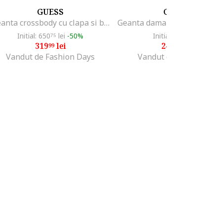
GUESS
GUESS
Geanta crossbody cu clapa si bareta din lant, Maro
Initial: 650
lei
-50%
Initial: 263
lei
75
99
319
lei
249
lei
99
99
Vandut de Fashion Days
Vandut de Modivo PL