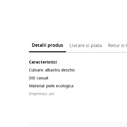
Detalii produs
Livrare si plata
Retur si
Caracteristici
Culoare: albastru deschis
Stil: casual
Material: piele ecologica
Imprimeu: uni
Barete: ajustabile
Sistem inchidere: fermoar
Compozitie
Exterior: material sintetic