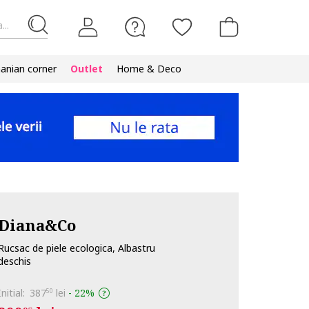
...
nian corner
Outlet
Home & Deco
Diana&Co
Rucsac de piele ecologica, Albastru
deschis
Initial:
387
lei
-
22%
50