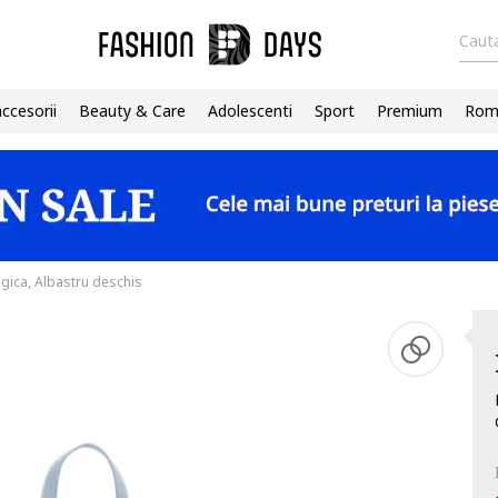
Cauta
accesorii
Beauty & Care
Adolescenti
Sport
Premium
Roma
gica, Albastru deschis