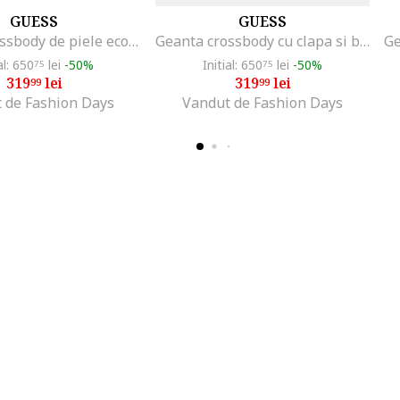
GUESS
GUESS
Geanta crossbody de piele ecologica cu clapa, Negru
Geanta crossbody cu clapa si bareta din lant, Negru
al: 650
lei
-50%
Initial: 650
lei
-50%
75
75
319
lei
319
lei
99
99
 de Fashion Days
Vandut de Fashion Days