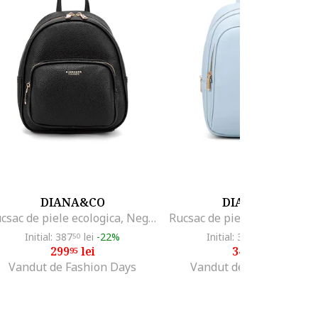
DIANA&CO
DIANA&CO
Rucsac de piele ecologica, Negru
Initial: 387
lei
-22%
Initial: 392
lei
-12%
50
50
299
lei
344
lei
95
95
Vandut de Fashion Days
Vandut de Fashion Days