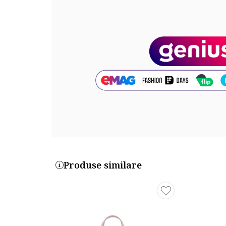
Dimensiuni
Dimensiune (cm): 26x17.5x9.5
Cod produs:
209579-LIGHT-BLUE-8067
Part number key:
D4SGYWYBM
Produse similare