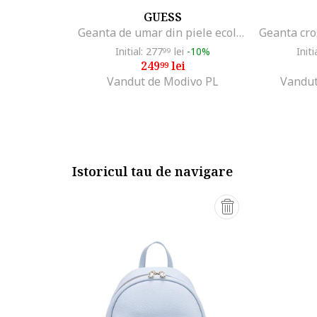
GUESS
Geanta de umar din piele ecologica cu model cu monograma
Initial: 277
lei
-10%
Initi
99
249
lei
99
Vandut de Modivo PL
Vandut
Istoricul tau de navigare