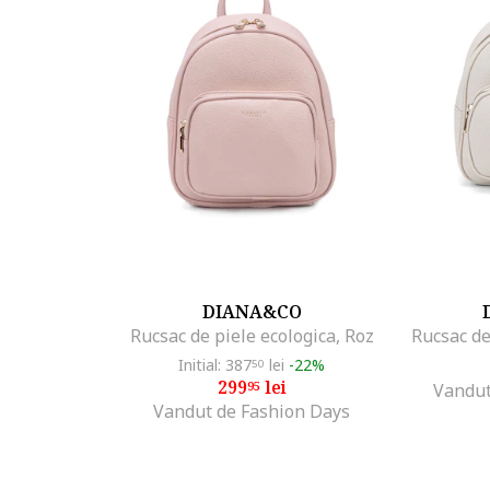
DIANA&CO
Rucsac de piele ecologica, Roz
Rucsac de
Initial: 387
lei
-22%
50
299
lei
95
Vandut
Vandut de Fashion Days