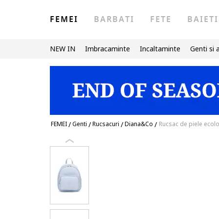
FEMEI
BARBATI
FETE
BAIETI
NEW IN
Imbracaminte
Incaltaminte
Genti si 
FEMEI
/
Genti
/
Rucsacuri
/
Diana&Co
/
Rucsac de piele ecolo