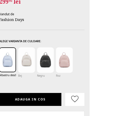
299
lei
95
Vandut de
Fashion Days
ALEGE VARIANTA DE CULOARE:
Albastru deschis
Bej
Negru
Roz
ADAUGA IN COS