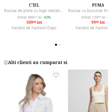
C'IEL
PUMA
Rucsac de piele cu logo metalic Mars, Albastru prafuit
Initial: 886
lei
-42%
Initial: 139
lei
-2
95
99
509
lei
99
lei
99
99
Vandut de Fashion Days
Vandut de Fashion
Alti clienti au cumparat si