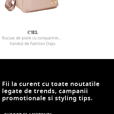
C'IEL
Rucsac de piele cu compartimente multiple Mars, Maro nisip
Vandut de Fashion Days
Fii la curent cu toate noutatile
legate de trends, campanii
promotionale si styling tips.