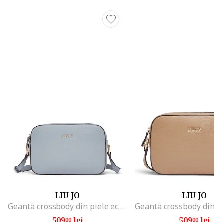
LIU JO
LIU JO
Geanta crossbody din piele ecologica, Gri
509
lei
509
lei
00
00