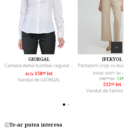
GIORGAL
IPEKYOL
Camasa dama bumbac regular fit Albaxy
158
lei
Initial: 606
lei
-6
99
95
de la
242
lei
-12%
78
Vandut de GIORGAL
212
lei
43
Vandut de Fashion
Te-ar putea interesa