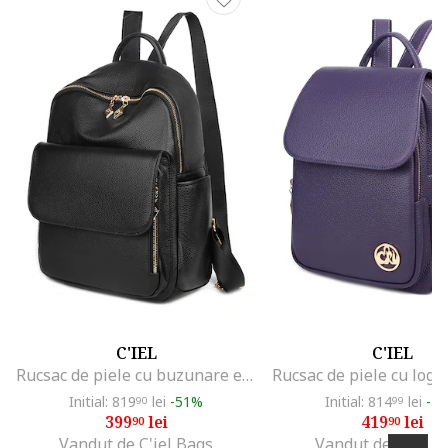
C'IEL
C'IEL
Rucsac de piele cu buzunare exterioare Colby, Negru
Initial: 819
lei
-51%
Initial: 814
lei
-4
90
99
399
lei
419
lei
90
90
Vandut de C'iel Bags
Vandut de C'iel B