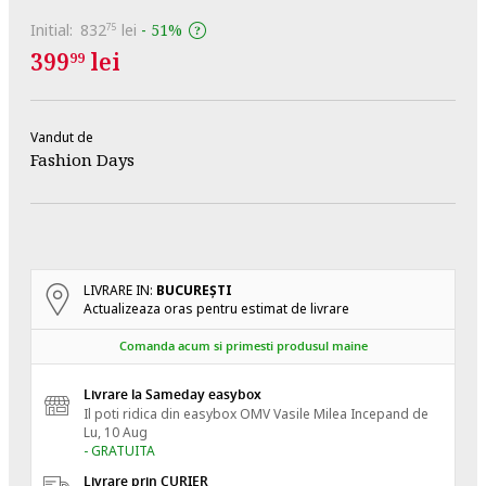
Initial:
832
lei
-
51%
75
399
lei
99
Vandut de
Fashion Days
LIVRARE IN:
BUCUREŞTI
Actualizeaza oras pentru estimat de livrare
Comanda acum si primesti produsul maine
Livrare la Sameday easybox
Il poti ridica din easybox OMV Vasile Milea
Incepand de
Lu, 10 Aug
- GRATUITA
Livrare prin CURIER