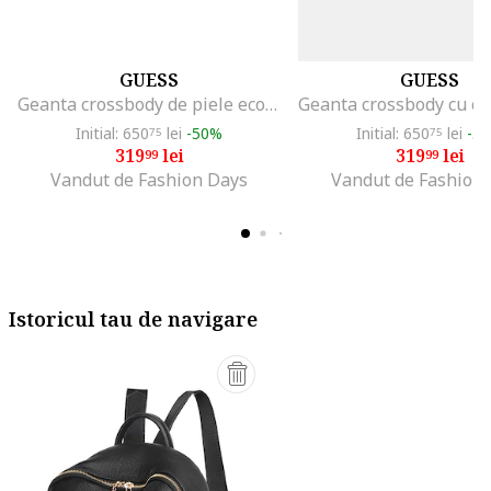
GUESS
GUESS
Geanta crossbody de piele ecologica cu clapa, Negru
Initial: 650
lei
-50%
Initial: 650
lei
-5
75
75
319
lei
319
lei
99
99
Vandut de Fashion Days
Vandut de Fashion
Istoricul tau de navigare