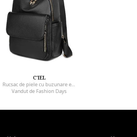
C'IEL
Rucsac de piele cu buzunare exterioare Colby, Negru
Vandut de Fashion Days