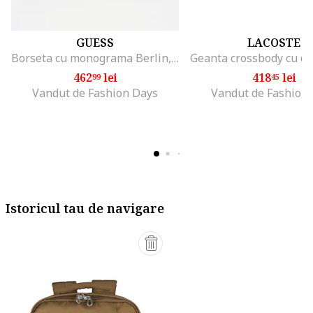
GUESS
LACOSTE
Borseta cu monograma Berlin, Maro/Albastru inchis
462
lei
418
lei
99
45
Vandut de Fashion Days
Vandut de Fashion
Istoricul tau de navigare