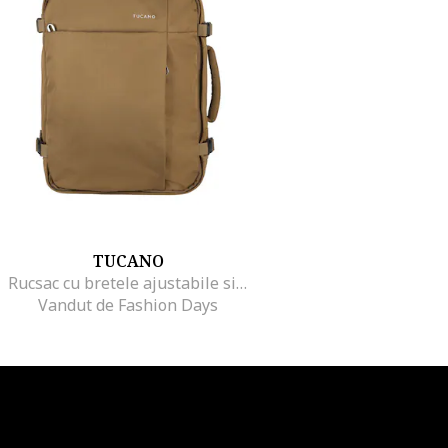
TUCANO
Rucsac cu bretele ajustabile si fermoar, Maro
Vandut de Fashion Days