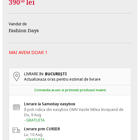
390
lei
50
Vandut de
Fashion Days
MAI AVEM DOAR 1
LIVRARE IN:
BUCUREŞTI
Actualizeaza oras pentru estimat de livrare
Comanda acum si primesti produsul maine
Livrare la Sameday easybox
Il poti ridica din easybox OMV Vasile Milea
Incepand de
Du, 9 Aug
- GRATUITA
Livrare prin CURIER
Lu, 10 Aug
- GRATUITA