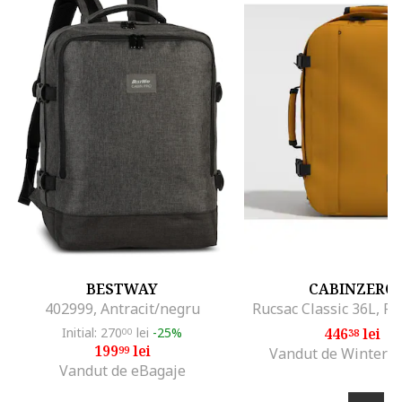
BESTWAY
CABINZERO
402999, Antracit/negru
Rucsac Classic 36L, Po
Initial: 270
lei
-25%
446
lei
00
38
199
lei
99
Vandut de Winter O
Vandut de eBagaje