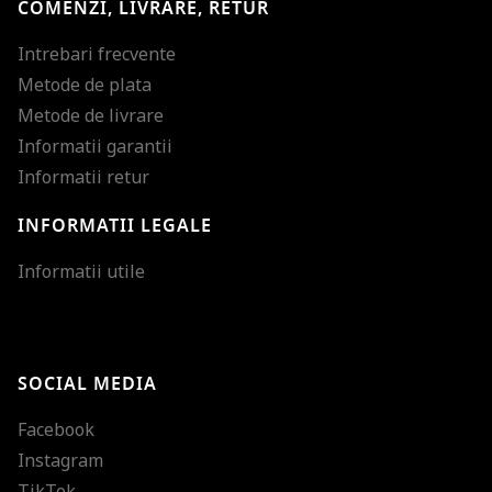
COMENZI, LIVRARE, RETUR
Intrebari frecvente
Metode de plata
Metode de livrare
Informatii garantii
Informatii retur
INFORMATII LEGALE
Mareste dimensiunea
Informatii utile
Micsoreaza dimensiu
Mareste spatierea tex
SOCIAL MEDIA
Micsoreaza spatierea
Facebook
Mareste inaltimea ra
Instagram
Micsoreaza inaltimea
TikTok