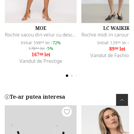
MOE
LC WAIKIKI
Rochie sacou din velur cu deschidere la spate,, Verde
Initial: 598
lei
-72%
Initial: 129
lei
-3
99
99
176
lei
-5%
89
lei
52
99
167
lei
68
Vandut de Fashion
Vandut de Prestige
Te-ar putea interesa