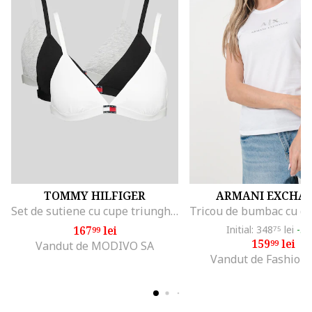
TOMMY HILFIGER
ARMANI EXCHA
Set de sutiene cu cupe triunghiulare si detaliu logo - 3 perechi, Alb/Negru/Gri melange
167
lei
Initial: 348
lei
-5
99
75
159
lei
99
Vandut de MODIVO SA
Vandut de Fashion