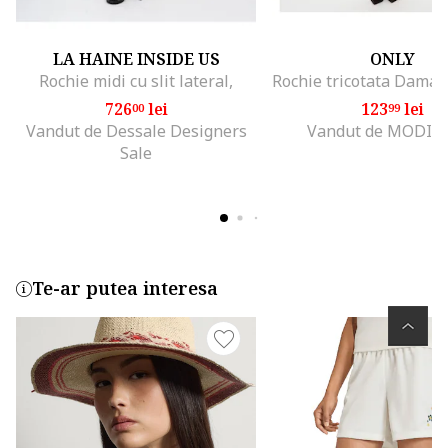
LA HAINE INSIDE US
ONLY
Rochie midi cu slit lateral,
726
lei
123
lei
00
99
Vandut de Dessale Designers
Vandut de MODIV
Sale
Te-ar putea interesa