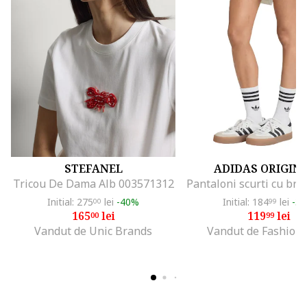
STEFANEL
ADIDAS ORIGIN
Tricou De Dama Alb 003571312
Initial: 275
lei
-40%
Initial: 184
lei
-3
00
99
165
lei
119
lei
00
99
Vandut de Unic Brands
Vandut de Fashion