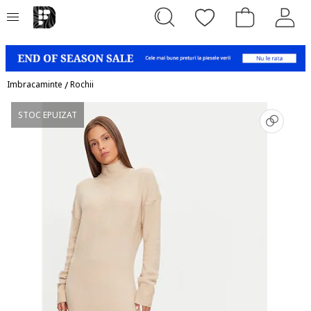
Imbracaminte
/
Rochii
STOC EPUIZAT