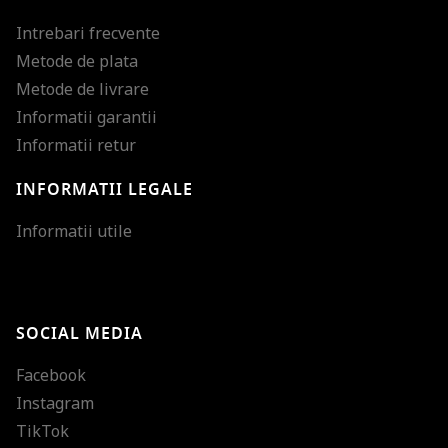
Intrebari frecvente
Metode de plata
Metode de livrare
Informatii garantii
Informatii retur
INFORMATII LEGALE
Mareste dimensiunea
Informatii utile
Micsoreaza dimensiu
Mareste spatierea tex
SOCIAL MEDIA
Micsoreaza spatierea
Facebook
Mareste inaltimea ra
Instagram
Micsoreaza inaltimea
TikTok