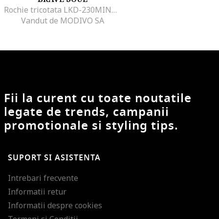
Rochie tricotata LKD-230MINGLGBST Bej Regular Fit, Acril
Vandut de MODIVO SA
Fii la curent cu toate noutatile
legate de trends, campanii
promotionale si styling tips.
SUPORT SI ASISTENTA
Intrebari frecvente
Informatii retur
Informatii despre cookies