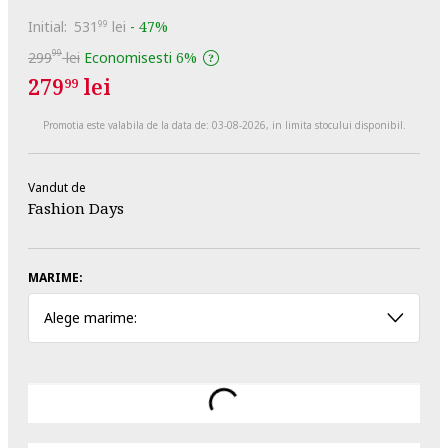
Initial:
531
lei
-
47%
99
99
299
lei
Economisesti
6%
279
lei
99
Promotia este valabila de la data de:
03-08-2026
, in limita stocului disponibil.
Vandut de
Fashion Days
MARIME:
Alege marime: