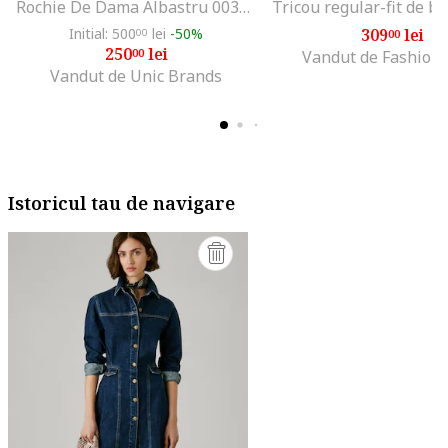
Rochie De Dama Albastru 003570963
Initial: 500
lei
-50%
309
lei
00
00
250
lei
00
Vandut de Fashion
Vandut de Unic Brands
Istoricul tau de navigare