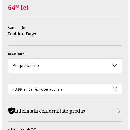
64
lei
99
Vandut de
Fashion Days
MARIME:
Alege marime:
+3,99 lei
Servicii operationale
Informatii conformitate produs
Pretul include TVA.