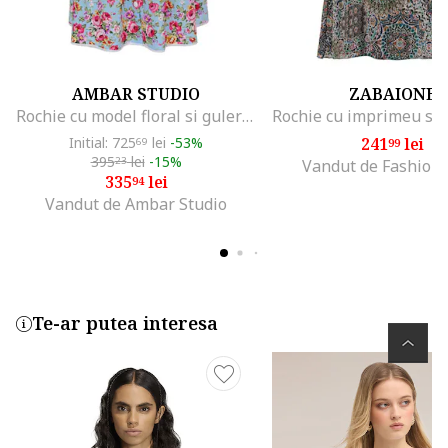
AMBAR STUDIO
ZABAIONE
Rochie cu model floral si guler Peter Pan Milla, Alb/Roz/Albastru
Initial: 725
lei
-53%
241
lei
69
99
395
lei
-15%
23
Vandut de Fashion
335
lei
94
Vandut de Ambar Studio
Te-ar putea interesa