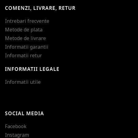
COMENZI, LIVRARE, RETUR
Intrebari frecvente
Metode de plata
Metode de livrare
Informatii garantii
Informatii retur
INFORMATII LEGALE
Mareste dimensiunea
Informatii utile
Micsoreaza dimensiu
Mareste spatierea tex
SOCIAL MEDIA
Micsoreaza spatierea
Facebook
Mareste inaltimea ra
Instagram