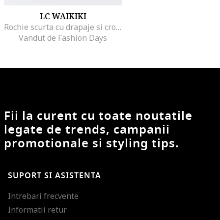
LC WAIKIKI
Rochie scurta cu drapaje si croiala in A, Alb/Portocaliu
Vandut de Fashion Days
Fii la curent cu toate noutatile
legate de trends, campanii
promotionale si styling tips.
SUPORT SI ASISTENTA
Intrebari frecvente
Informatii retur