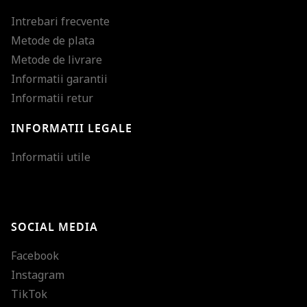
Intrebari frecvente
Metode de plata
Metode de livrare
Informatii garantii
Informatii retur
INFORMATII LEGALE
Mareste dimensiunea
Informatii utile
Micsoreaza dimensiu
Mareste spatierea tex
SOCIAL MEDIA
Micsoreaza spatierea
Facebook
Mareste inaltimea ra
Instagram
Micsoreaza inaltimea
TikTok