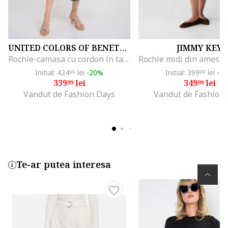
UNITED COLORS OF BENETTON
JIMMY KEY
Rochie-camasa cu cordon in talie, Verde stins
Initial: 424
lei
-20%
Initial: 399
lei
-1
99
99
339
lei
349
lei
99
99
Vandut de Fashion Days
Vandut de Fashion
Te-ar putea interesa