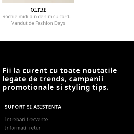
OLTRE
Rochie midi din denim cu cordon in talie, Albastru inchis
Vandut de Fashion Days
Fii la curent cu toate noutatile
legate de trends, campanii
promotionale si styling tips.
SUPORT SI ASISTENTA
Intrebari frecvente
Informatii retur