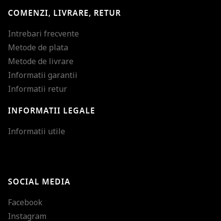
COMENZI, LIVRARE, RETUR
Intrebari frecvente
Metode de plata
Metode de livrare
Informatii garantii
Informatii retur
INFORMATII LEGALE
Mareste dimensiunea
Informatii utile
Micsoreaza dimensiu
Mareste spatierea tex
SOCIAL MEDIA
Micsoreaza spatierea
Facebook
Mareste inaltimea ra
Instagram