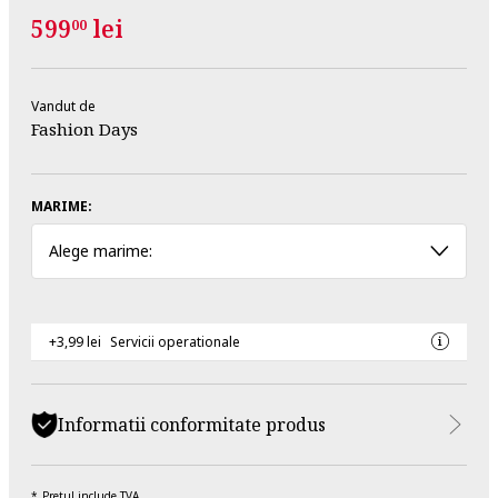
599
lei
00
Vandut de
Fashion Days
MARIME:
Alege marime:
+3,99 lei
Servicii operationale
Informatii conformitate produs
Pretul include TVA.