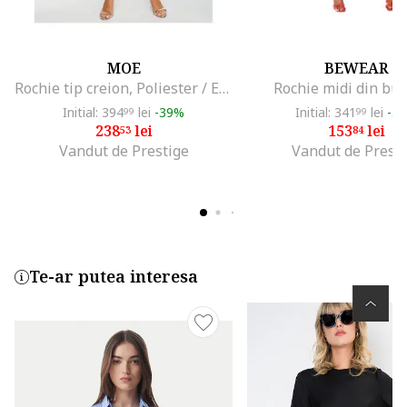
MOE
BEWEAR
Rochie tip creion, Poliester / Elastan
Rochie midi din bu
Initial: 394
lei
-39%
Initial: 341
lei
-5
99
99
238
lei
153
lei
53
84
Vandut de Prestige
Vandut de Presti
Te-ar putea interesa