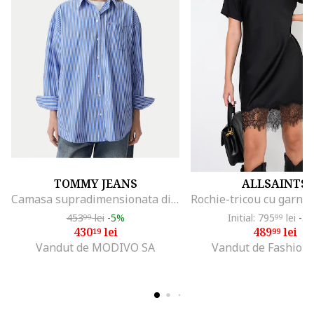
TOMMY JEANS
ALLSAINTS
Camasa supradimensionata din amestec de bumbac organic cu model in dungi
453
lei
-5%
Initial: 795
lei
-3
99
99
430
lei
489
lei
19
99
Vandut de MODIVO SA
Vandut de Fashion