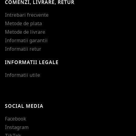
COMENZI, LIVRARE, RETUR
Intrebari frecvente
Metode de plata
Metode de livrare
Informatii garantii
Informatii retur
INFORMATII LEGALE
Mareste dimensiunea
Informatii utile
Micsoreaza dimensiu
Mareste spatierea tex
SOCIAL MEDIA
Micsoreaza spatierea
Facebook
Mareste inaltimea ra
Instagram
Micsoreaza inaltimea
TikTok