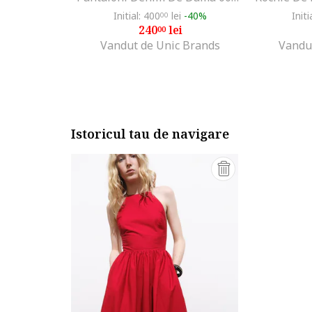
Initial: 400
lei
-40%
Initi
00
240
lei
00
Vandut de Unic Brands
Vandu
Istoricul tau de navigare