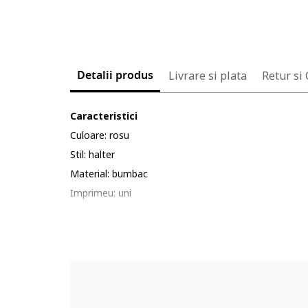
Detalii produs
Livrare si plata
Retur si
Caracteristici
Culoare: rosu
Stil: halter
Material: bumbac
Imprimeu: uni
Croiala: evazat
Lungime: lunga
Decolteu: patrat
Barete: halter
Lungime maneca: fara maneca