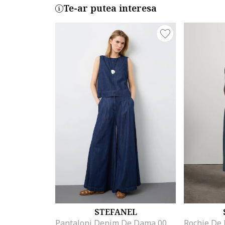
Te-ar putea interesa
STEFANEL
Pantaloni Denim De Dama 003570227