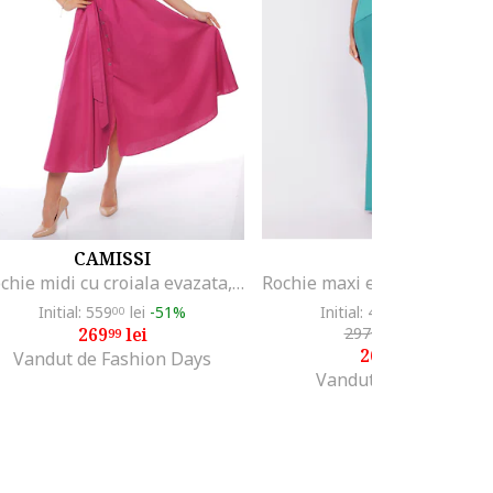
CAMISSI
MOE
Rochie midi cu croiala evazata, decolteu in V si cordon in talie, Fucsia
Initial: 559
lei
-51%
Initial: 409
lei
-34%
00
00
269
lei
297
lei
-10%
99
46
267
lei
71
Vandut de Fashion Days
Vandut de Prestige