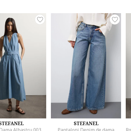
STEFANEL
STEFANEL
Rochie De Dama Albastru 003570963
Pantaloni Denim de dama