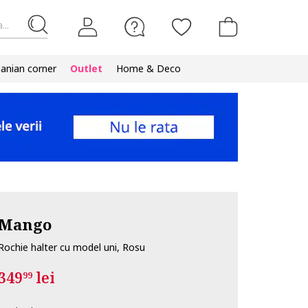
...
nian corner
Outlet
Home & Deco
Mango
Rochie halter cu model uni, Rosu
349
lei
99