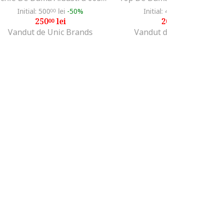
Initial: 500
lei
-50%
Initial: 400
lei
-50%
00
00
250
lei
200
lei
00
00
Vandut de Unic Brands
Vandut de Unic Brands