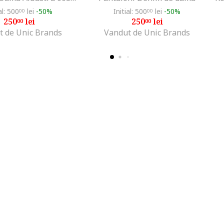
al: 500
lei
-50%
Initial: 500
lei
-50%
00
00
250
lei
250
lei
00
00
t de Unic Brands
Vandut de Unic Brands