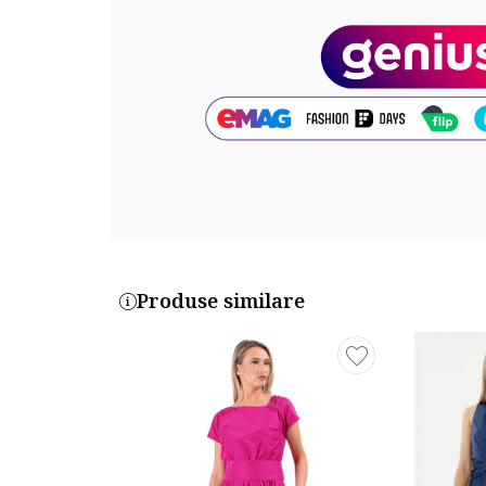
Sistem inchidere: fara inchidere
Compozitie
Exterior: 100% bumbac
Cod produs:
17001276-27
Produse similare