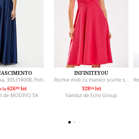
NASCIMENTO
INFINITEYOU
Rochie dama, 305318008, Poliester, Albastru, Albastru
Rochie midi cu maneci scurte si model petrecut
626
lei
328
lei
99
34
e la
t de MODIVO SA
Vandut de Echo Group