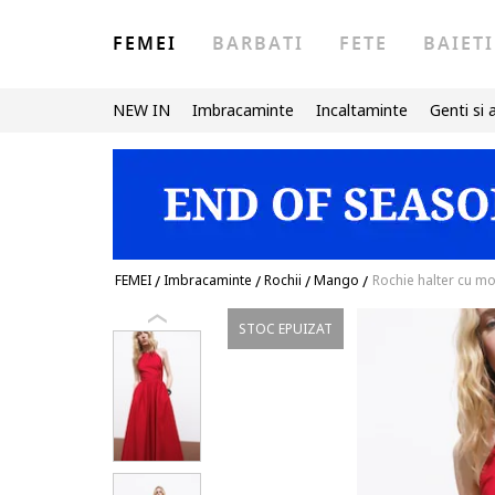
FEMEI
BARBATI
FETE
BAIETI
NEW IN
Imbracaminte
Incaltaminte
Genti si 
FEMEI
/
Imbracaminte
/
Rochii
/
Mango
/
Rochie halter cu mo
STOC EPUIZAT