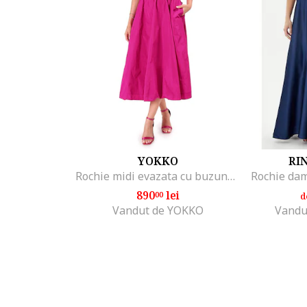
YOKKO
RI
Rochie midi evazata cu buzunare si cordon, Roz
890
lei
00
d
Vandut de YOKKO
Vandu