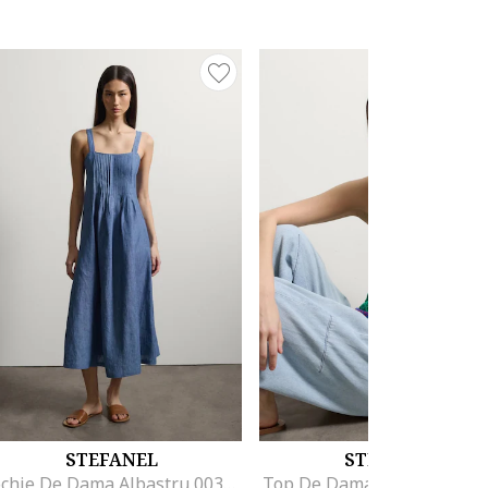
STEFANEL
STEFANEL
Rochie De Dama Albastru 003570975
Top De Dama Verde 00357