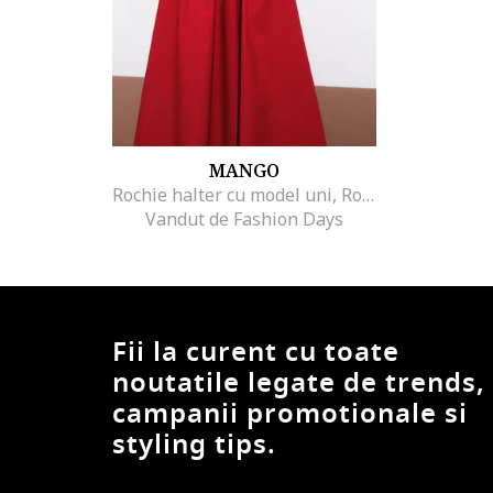
MANGO
Rochie halter cu model uni, Rosu
Vandut de Fashion Days
Fii la curent cu toate
noutatile legate de trends,
campanii promotionale si
styling tips.