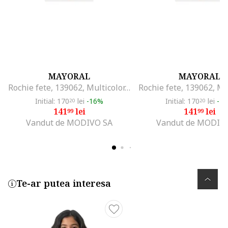
MAYORAL
MAYORAL
Rochie fete, 139062, Multicolor, Bumbac,
Initial: 170
lei
-16%
Initial: 170
lei
-1
20
20
141
lei
141
lei
99
99
Vandut de MODIVO SA
Vandut de MODIV
Te-ar putea interesa