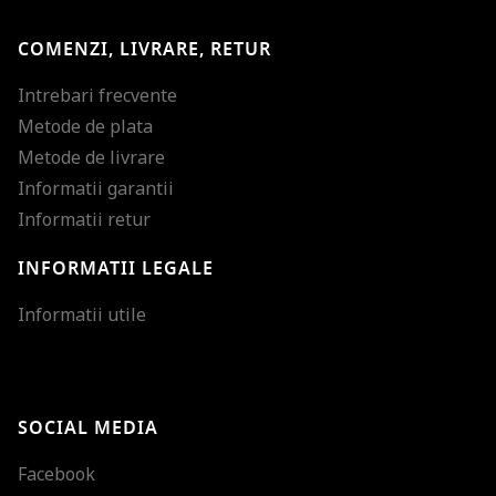
COMENZI, LIVRARE, RETUR
Intrebari frecvente
Metode de plata
Metode de livrare
Informatii garantii
Informatii retur
INFORMATII LEGALE
Mareste dimensiunea
Informatii utile
Micsoreaza dimensiu
Mareste spatierea tex
SOCIAL MEDIA
Micsoreaza spatierea
Facebook
Mareste inaltimea ra