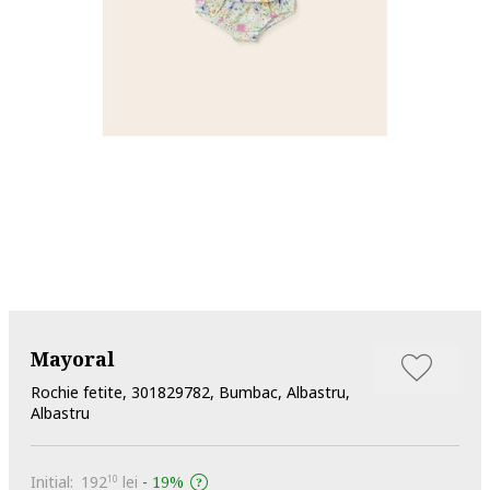
Mayoral
Rochie fetite, 301829782, Bumbac, Albastru,
Albastru
Initial:
192
lei
-
19%
10