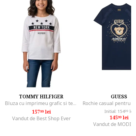
TOMMY HILFIGER
GUESS
Bluza cu imprimeu grafic si text,
157
lei
Initial: 154
lei
99
99
145
lei
99
Vandut de Best Shop Ever
Vandut de MODIV