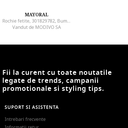
MAYORAL
Rochie fetite, 301829782, Bumbac, Albastru, Albastru
Vandut de MODIVO SA
Fii la curent cu toate noutatile
legate de trends, campanii
promotionale si styling tips.
SUPORT SI ASISTENTA
Intrebari frecvente
Informatii retur