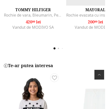
TOMMY HILFIGER
MAYORAL
Rochie de vara, Bleumarin, Pentru fete
420
lei
200
lei
99
99
Vandut de MODIVO SA
Vandut de MODIV
Te-ar putea interesa