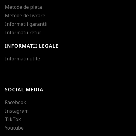
Metode de plata
Metode de livrare
Informatii garantii
Informatii retur
INFORMATII LEGALE
Mareste dimensiunea
Informatii utile
Micsoreaza dimensiu
Mareste spatierea tex
SOCIAL MEDIA
Micsoreaza spatierea
Facebook
Mareste inaltimea ra
Instagram
Micsoreaza inaltimea
TikTok
Inverseaza culorile
Youtube