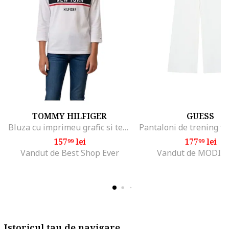
TOMMY HILFIGER
GUESS
Bluza cu imprimeu grafic si text,
157
lei
177
lei
99
99
Vandut de Best Shop Ever
Vandut de MODIV
Istoricul tau de navigare