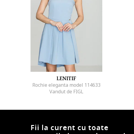
LENITIF
Rochie eleganta model 114633
Vandut de FIGL
Fii la curent cu toate