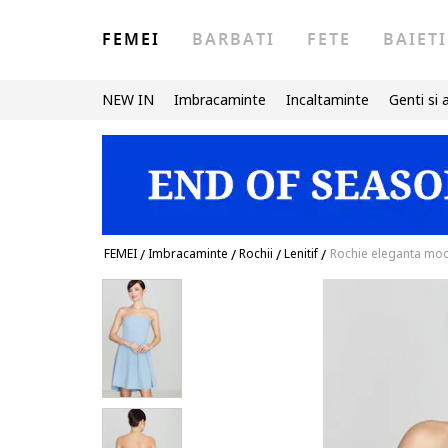
FEMEI
BARBATI
FETE
BAIETI
NEW IN
Imbracaminte
Incaltaminte
Genti si 
FEMEI
/
Imbracaminte
/
Rochii
/
Lenitif
/
Rochie eleganta mo