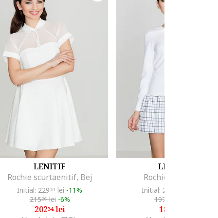
LENITIF
LENITIF
Rochie scurtaenitif, Bej
Rochie de zi,, Alb
Initial: 229
lei
-11%
Initial: 210
lei
-11%
00
00
215
lei
-6%
197
lei
-6%
26
40
202
lei
185
lei
34
54