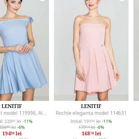
LENITIF
LENITIF
Rochie de zi model 119996, Albastru
Rochie eleganta model 114631
al: 220
lei
-11%
Initial: 191
lei
-11%
00
00
206
lei
-6%
179
lei
-6%
80
54
194
lei
168
lei
39
76