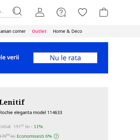
...
nian corner
Outlet
Home & Deco
Lenitif
Rochie eleganta model 114633
Initial:
191
lei
-
11%
00
54
179
lei
Economisesti
6%