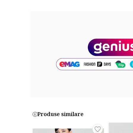
1812303-5_233277
Produse similare