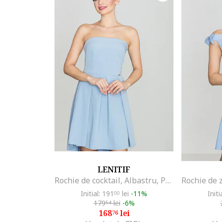
LENITIF
Rochie de cocktail, Albastru, Poliester,
Initial: 191
lei
-11%
Initi
00
179
lei
-6%
54
168
lei
76