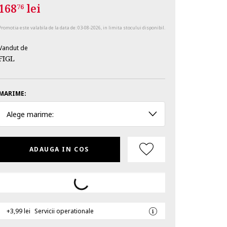
168
lei
76
Promotia este valabila de la data de:
03-08-2026
, in limita stocului disponibil.
Vandut de
FIGL
MARIME:
Alege marime:
ADAUGA IN COS
+3,99 lei
Servicii operationale