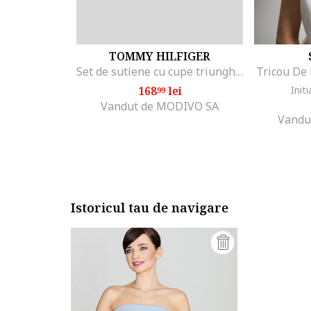
TOMMY HILFIGER
Set de sutiene cu cupe triunghiulare si detaliu logo - 3 perechi, Alb/Negru/Gri melange
Tricou De
168
lei
Initi
99
Vandut de MODIVO SA
Vandu
Istoricul tau de navigare