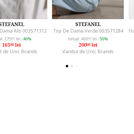
STEFANEL
STEFANEL
 Dama Alb 003571312
Top De Dama Verde 003571284
al: 275
lei
-40%
Initial: 400
lei
-50%
00
00
165
lei
200
lei
00
00
t de Unic Brands
Vandut de Unic Brands