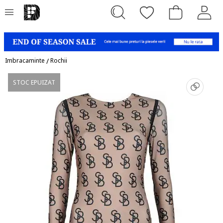
Imbracaminte
/
Rochii
STOC EPUIZAT