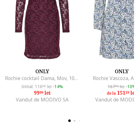
ONLY
ONLY
Rochie cocktail Dama, Mov, 100% poliester,
Rochie Vascoza, Alb
Initial: 116
lei
-14%
167
lei
-10%
99
99
99
lei
151
lei
99
19
de la
Vandut de MODIVO SA
Vandut de MODIV