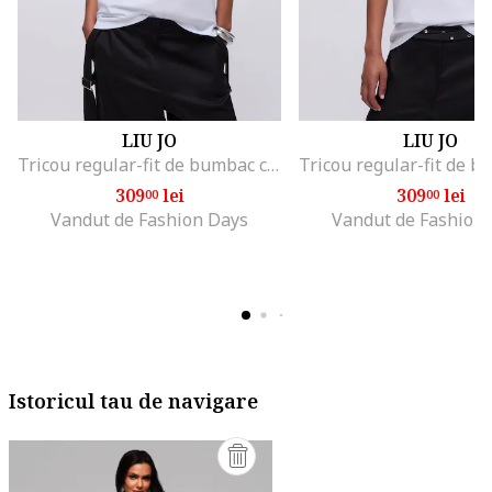
LIU JO
LIU JO
Tricou regular-fit de bumbac cu aplicatie din strasuri, Alb/Negru/Portocaliu mandarina
309
lei
309
lei
00
00
Vandut de Fashion Days
Vandut de Fashion
Istoricul tau de navigare