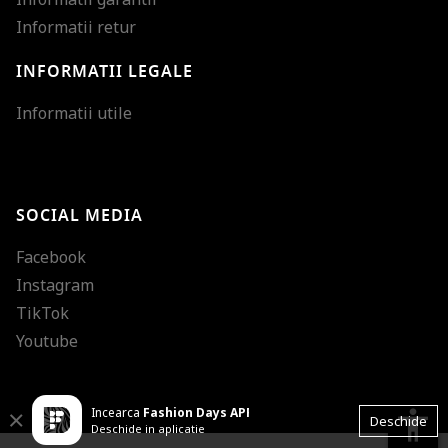
Informatii retur
INFORMATII LEGALE
Mareste dimensiunea
Informatii utile
Micsoreaza dimensiu
Mareste spatierea tex
SOCIAL MEDIA
Micsoreaza spatierea
Facebook
Mareste inaltimea ra
Instagram
Micsoreaza inaltimea
TikTok
Inverseaza culorile
Youtube
Nuante de gri
Incearca
Fashion Days APP
Cursor mare
accessibility
Close
Deschide
Deschide in aplicatie