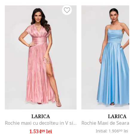
LARICA
LARICA
Rochie maxi cu decolteu in V si croiala evazata, Roz
1.534
lei
Initial: 1.906
lei
-1
99
99