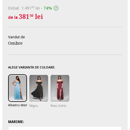
Initial:
1.491
lei
-
74%
99
381
lei
36
de la
Vandut de
Ombre
ALEGE VARIANTA DE CULOARE:
Albastru deschis
Negru
Rosu inchis
MARIME: