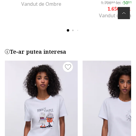
1.706
lei
-50
le
97
01
Vandut de Ombre
1.656
lei
96
Vandut de Omb
Te-ar putea interesa