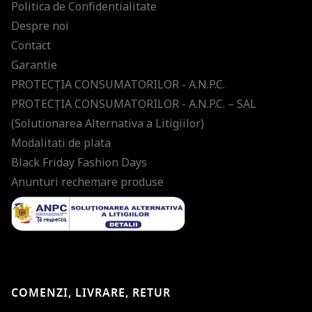
Politica de Confidentialitate
Despre noi
Contact
Garantie
PROTECŢIA CONSUMATORILOR - A.N.P.C.
PROTECŢIA CONSUMATORILOR - A.N.P.C. – SAL
(Solutionarea Alternativa a Litigiilor)
Modalitati de plata
Black Friday Fashion Days
Anunturi rechemare produse
COMENZI, LIVRARE, RETUR