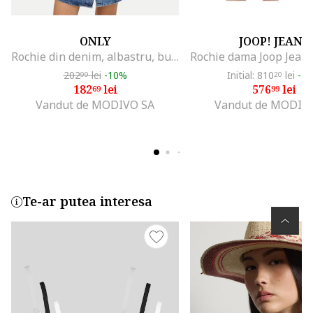
ONLY
JOOP! JEANS
Rochie din denim, albastru, bumbac organic, maneci scurte, croiala lejera
202
lei
-10%
Initial: 810
lei
-2
99
20
182
lei
576
lei
69
99
Vandut de MODIVO SA
Vandut de MODIV
Te-ar putea interesa