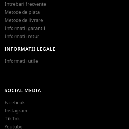
Intrebari frecvente
Metode de plata
Metode de livrare
Informatii garantii
Informatii retur
INFORMATII LEGALE
Mareste dimensiunea
Informatii utile
Micsoreaza dimensiu
Mareste spatierea tex
SOCIAL MEDIA
Micsoreaza spatierea
Facebook
Mareste inaltimea ra
Instagram
Micsoreaza inaltimea
TikTok
Inverseaza culorile
Youtube