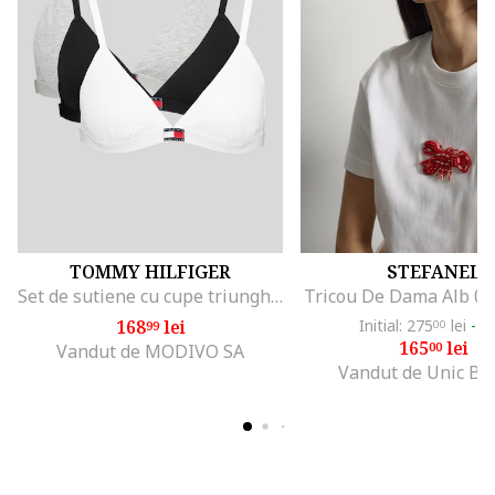
TOMMY HILFIGER
STEFANEL
Set de sutiene cu cupe triunghiulare si detaliu logo - 3 perechi, Alb/Negru/Gri melange
Tricou De Dama Alb 0
168
lei
Initial: 275
lei
-4
99
00
165
lei
00
Vandut de MODIVO SA
Vandut de Unic Br