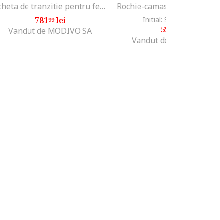
Jacheta de tranzitie pentru femei bej,
781
lei
Initial: 800
lei
-25%
99
99
599
lei
99
Vandut de MODIVO SA
Vandut de Fashion Days