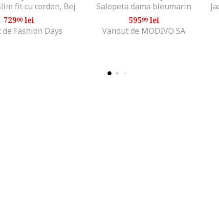
lim fit cu cordon, Bej
Salopeta dama bleumarin
729
lei
595
lei
00
99
 de Fashion Days
Vandut de MODIVO SA