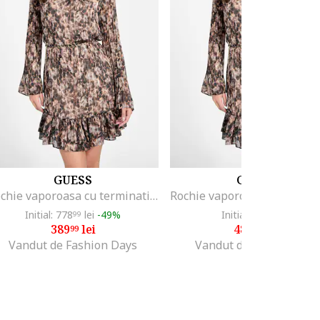
GUESS
GUESS
Rochie vaporoasa cu terminatie cu volane, Alb/Negru/Maro
Initial: 778
lei
-49%
Initial: 513
lei
99
99
389
lei
485
lei
99
99
Vandut de Fashion Days
Vandut de MODIVO SA