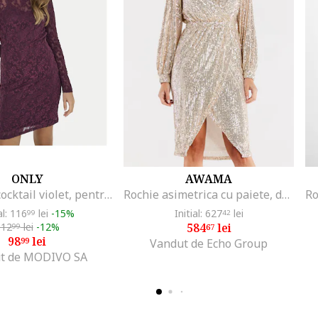
ONLY
AWAMA
Rochie de cocktail violet, pentru femei
Rochie asimetrica cu paiete, decolteu petrecut si maneci lungi,, Bej
al: 116
lei
-15%
Initial: 627
lei
99
42
112
lei
-12%
584
lei
99
67
98
lei
99
Vandut de Echo Group
t de MODIVO SA