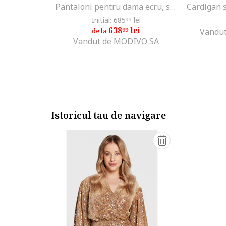
Pantaloni pentru dama ecru, stofa
Cardigan s
Initial: 685
lei
99
638
lei
99
Vandut
de la
Vandut de MODIVO SA
Istoricul tau de navigare