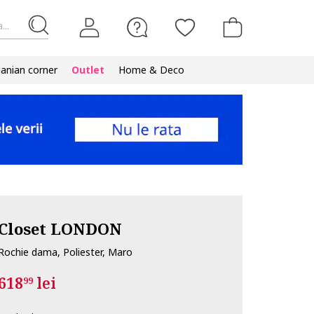
...
nian corner
Outlet
Home & Deco
Closet LONDON
Rochie dama, Poliester, Maro
618
lei
99