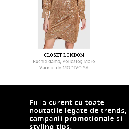
CLOSET LONDON
Rochie dama, Poliester, Maro
Vandut de MODIVO SA
Fii la curent cu toate
noutatile legate de trends,
campanii promotionale si
styling tips.