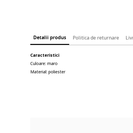
Detalii produs
Politica de returnare
Liv
Caracteristici
Culoare: maro
Material: poliester
Cod produs:
3875885-9_232904