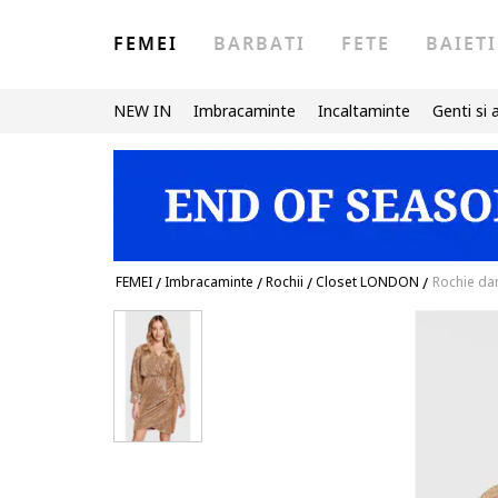
FEMEI
BARBATI
FETE
BAIETI
NEW IN
Imbracaminte
Incaltaminte
Genti si 
FEMEI
/
Imbracaminte
/
Rochii
/
Closet LONDON
/
Rochie da