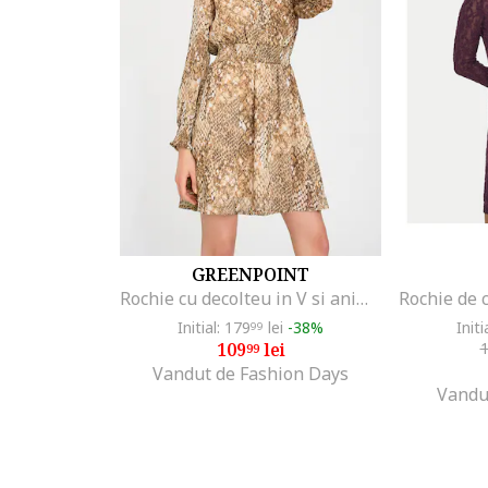
GREENPOINT
Rochie cu decolteu in V si animal print, Maro camel
Initial: 179
lei
-38%
Initi
99
109
lei
99
Vandut de Fashion Days
Vandu