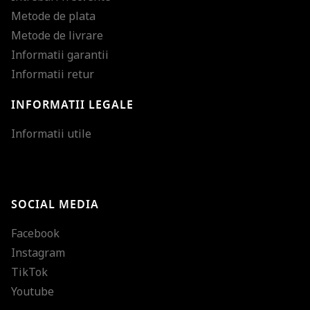
Metode de plata
Metode de livrare
Informatii garantii
Informatii retur
INFORMATII LEGALE
Mareste dimensiunea
Informatii utile
Micsoreaza dimensiu
Mareste spatierea tex
SOCIAL MEDIA
Micsoreaza spatierea
Facebook
Mareste inaltimea ra
Instagram
Micsoreaza inaltimea
TikTok
Inverseaza culorile
Youtube