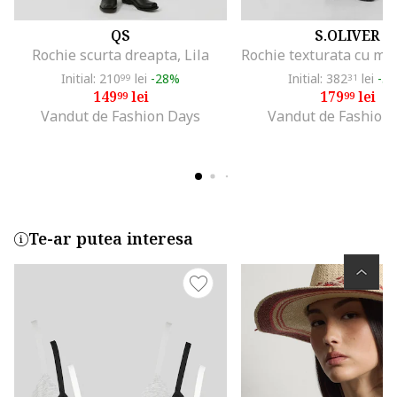
QS
S.OLIVER
Rochie scurta dreapta, Lila
Initial: 210
lei
-28%
Initial: 382
lei
-5
99
31
149
lei
179
lei
99
99
Vandut de Fashion Days
Vandut de Fashion
Te-ar putea interesa