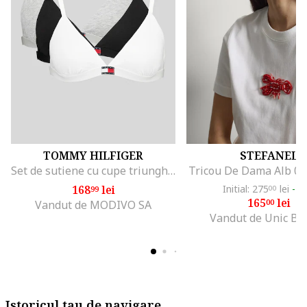
TOMMY HILFIGER
STEFANEL
Set de sutiene cu cupe triunghiulare si detaliu logo - 3 perechi, Alb/Negru/Gri melange
Tricou De Dama Alb 0
168
lei
Initial: 275
lei
-4
99
00
165
lei
00
Vandut de MODIVO SA
Vandut de Unic Br
Istoricul tau de navigare