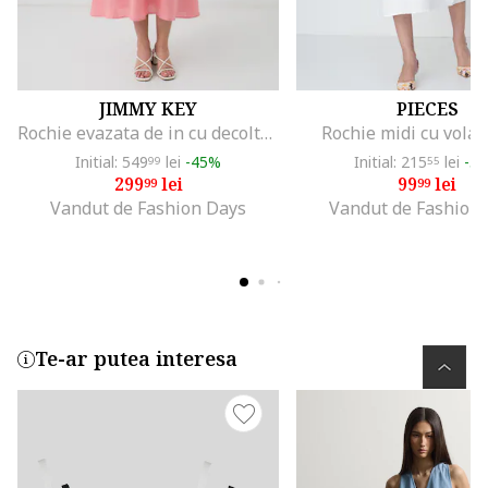
JIMMY KEY
PIECES
Rochie evazata de in cu decolteu in V, Roz pal
Rochie midi cu volan
Initial: 549
lei
-45%
Initial: 215
lei
-5
99
55
299
lei
99
lei
99
99
Vandut de Fashion Days
Vandut de Fashion
Te-ar putea interesa