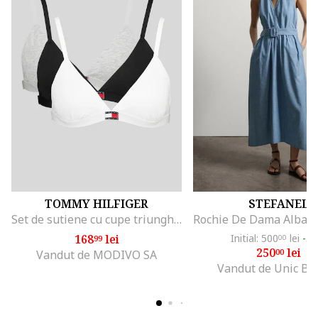
TOMMY HILFIGER
STEFANEL
Set de sutiene cu cupe triunghiulare si detaliu logo - 3 perechi, Alb/Negru/Gri melange
168
lei
Initial: 500
lei
-5
99
00
250
lei
00
Vandut de MODIVO SA
Vandut de Unic Br