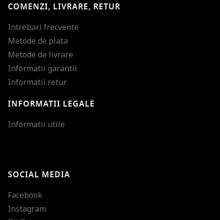
COMENZI, LIVRARE, RETUR
Intrebari frecvente
Metode de plata
Metode de livrare
Informatii garantii
Informatii retur
INFORMATII LEGALE
Mareste dimensiunea
Informatii utile
Micsoreaza dimensiu
Mareste spatierea tex
SOCIAL MEDIA
Micsoreaza spatierea
Facebook
Mareste inaltimea ra
Instagram
Micsoreaza inaltimea