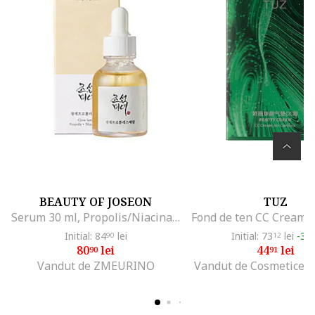
BEAUTY OF JOSEON
TUZ
Serum 30 ml, Propolis/Niacinamda
Initial: 84
lei
Initial: 73
lei
-38
90
12
80
lei
44
lei
90
91
Vandut de ZMEURINO
Vandut de Cosmetice O