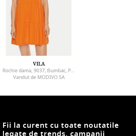
VILA
Rochie dama, 9037, Bumbac, Portocaliu
Vandut de MODIVO SA
Fii la curent cu toate noutatile
legate de trends, campanii