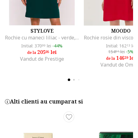
STYLOVE
MOODO
Rochie cu maneci liliac - verde, Verde
Initial: 370
lei
-44%
Initial: 162
lei
99
13
205
lei
154
lei
-5%
05
01
de la
146
lei
29
Vandut de Prestige
de la
Vandut de Omb
Alti clienti au cumparat si