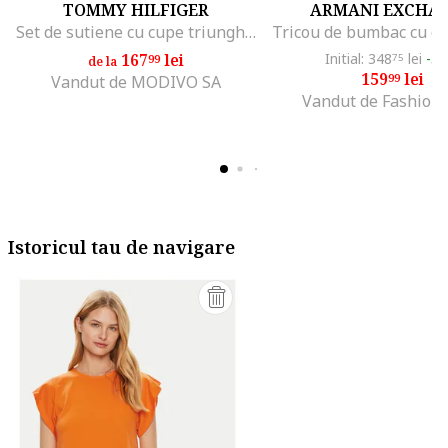
TOMMY HILFIGER
ARMANI EXCHA
Set de sutiene cu cupe triunghiulare si detaliu logo - 3 perechi, Alb/Negru/Gri melange
167
lei
Initial: 348
lei
-5
99
75
de la
159
lei
99
Vandut de MODIVO SA
Vandut de Fashion
Istoricul tau de navigare