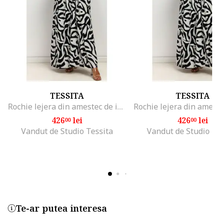
TESSITA
TESSITA
Rochie lejera din amestec de in cu buzunare
426
lei
426
lei
00
00
Vandut de Studio Tessita
Vandut de Studio Te
Te-ar putea interesa