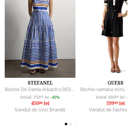
STEFANEL
GUESS
Rochie De Dama Albastru 003571127
Initial: 750
lei
-40%
Initial: 800
lei
-2
00
99
450
lei
599
lei
00
99
Vandut de Unic Brands
Vandut de Fashion