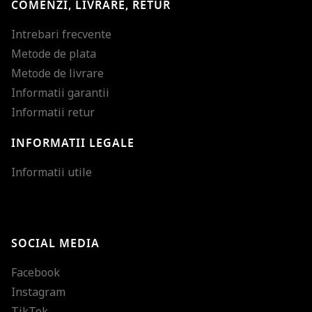
COMENZI, LIVRARE, RETUR
Intrebari frecvente
Metode de plata
Metode de livrare
Informatii garantii
Informatii retur
INFORMATII LEGALE
Mareste dimensiunea
Informatii utile
Micsoreaza dimensiu
Mareste spatierea tex
SOCIAL MEDIA
Micsoreaza spatierea
Facebook
Mareste inaltimea ra
Instagram
Micsoreaza inaltimea
TikTok