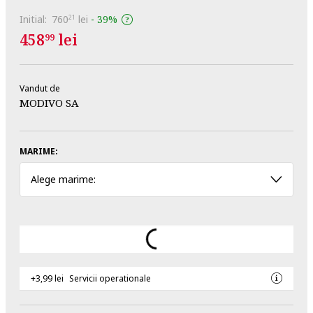
Initial:
760
lei
-
39%
21
458
lei
99
Vandut de
MODIVO SA
MARIME:
Alege marime:
+3,99 lei
Servicii operationale