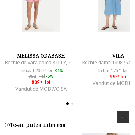
MELISSA ODABASH
VILA
Rochie de vara dama KELLY, Bumbac, Roz, Roz
Initial: 1.230
lei
-34%
Initial: 175
lei
-4
21
21
852
lei
-5%
99
lei
99
99
809
lei
99
Vandut de MODIV
Vandut de MODIVO SA
Te-ar putea interesa