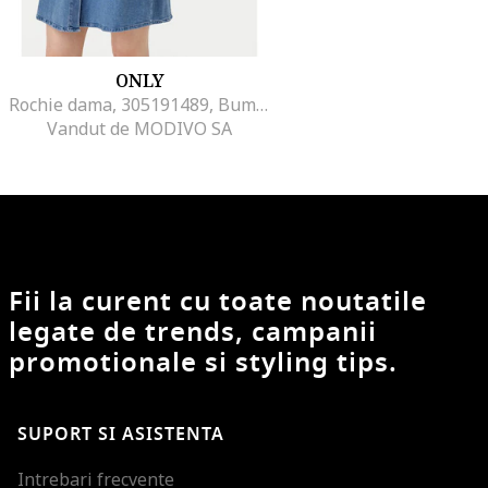
ONLY
Rochie dama, 305191489, Bumbac, Albastru, Albastru
Vandut de MODIVO SA
Fii la curent cu toate noutatile
legate de trends, campanii
promotionale si styling tips.
SUPORT SI ASISTENTA
Intrebari frecvente