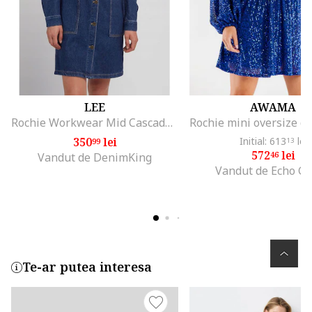
LEE
AWAMA
Rochie Workwear Mid Cascade, bumbac, albastru, maneca scurta, fermoar si nasturi,
350
lei
Initial: 613
lei
99
13
572
lei
46
Vandut de DenimKing
Vandut de Echo G
Te-ar putea interesa