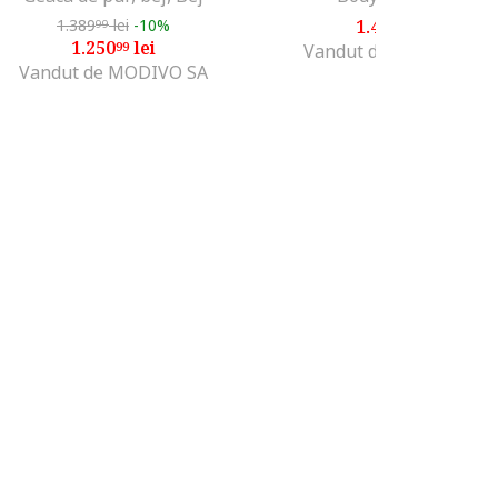
1.389
lei
-10%
1.489
lei
99
99
1.250
lei
99
Vandut de MODIVO SA
Vandut de MODIVO SA