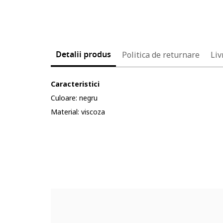
Detalii produs
Politica de returnare
Liv
Caracteristici
Culoare: negru
Material: viscoza
Cod produs:
5624784-12_232904