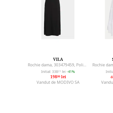
VILA
Rochie dama, 303479459, Poliester, Negru, Negru
Initial: 338
lei
-41%
Initi
21
198
lei
99
d
Vandut de MODIVO SA
Vandu