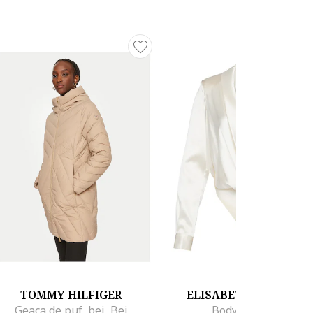
TOMMY HILFIGER
ELISABETTA FRANCH
Geaca de puf, bej, Bej
Body dama bej