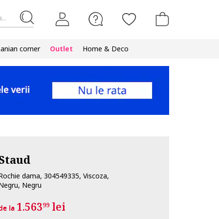
...
nian corner
Outlet
Home & Deco
Staud
Rochie dama, 304549335, Viscoza,
Negru, Negru
1.563
lei
99
de la