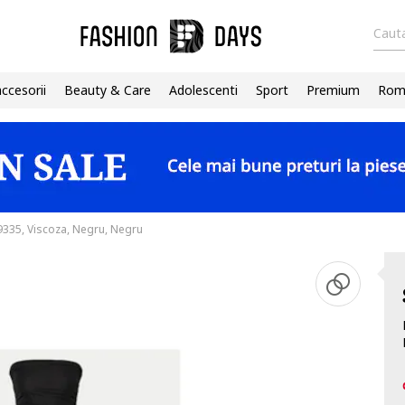
Cauta
accesorii
Beauty & Care
Adolescenti
Sport
Premium
Roma
335, Viscoza, Negru, Negru