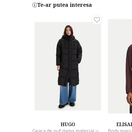
Te-ar putea interesa
HUGO
ELISA
Geaca de puf dama material usor, Negru