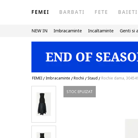
FEMEI
BARBATI
FETE
BAIETI
NEW IN
Imbracaminte
Incaltaminte
Genti si 
FEMEI
/
Imbracaminte
/
Rochii
/
Staud
/
Rochie dama, 304549
STOC EPUIZAT