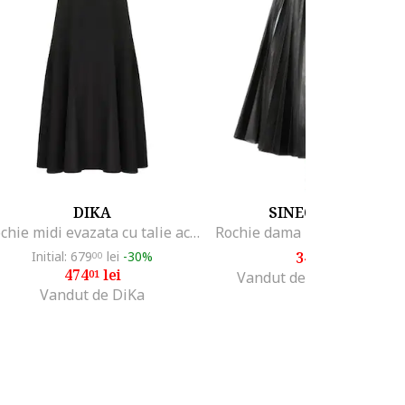
DIKA
SINEQUANONE
Rochie midi evazata cu talie accentuata
Initial: 679
lei
-30%
346
lei
00
99
474
lei
01
Vandut de Best Shop Eve
Vandut de DiKa