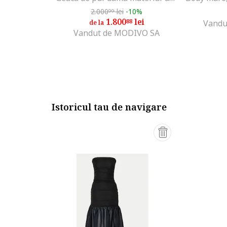
2.000
lei
-10%
99
1.800
lei
88
Vandu
de la
Vandut de MODIVO SA
Istoricul tau de navigare