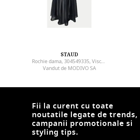
STAUD
Rochie dama, 304549335, Viscoza, Negru, Negru
Vandut de MODIVO SA
Fii la curent cu toate
noutatile legate de trends,
campanii promotionale si
styling tips.