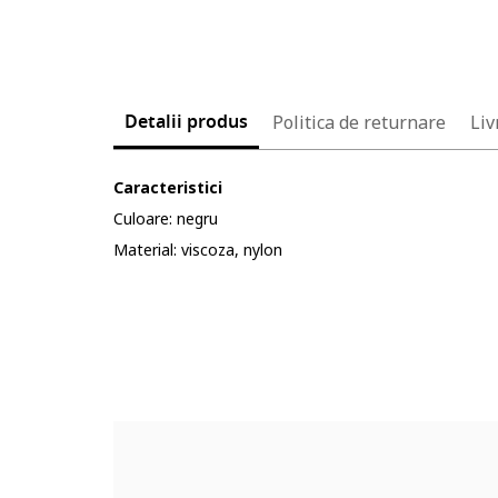
Detalii produs
Politica de returnare
Liv
Caracteristici
Culoare: negru
Material: viscoza, nylon
Cod produs:
5672637-12_232904