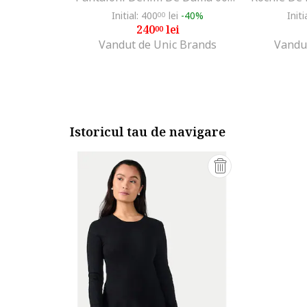
Initial: 400
lei
-40%
Initi
00
240
lei
00
Vandut de Unic Brands
Vandu
Istoricul tau de navigare