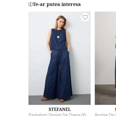
Te-ar putea interesa
STEFANEL
Pantaloni Denim De Dama 003570227