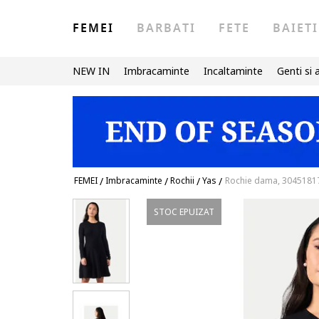
FEMEI
BARBATI
FETE
BAIETI
NEW IN
Imbracaminte
Incaltaminte
Genti si 
FEMEI
/
Imbracaminte
/
Rochii
/
Yas
/
Rochie dama, 30451817
STOC EPUIZAT