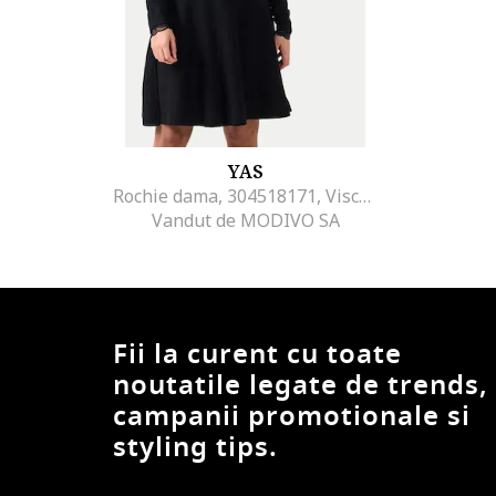
YAS
Rochie dama, 304518171, Viscoza/Nylon, Negru, Negru
Vandut de MODIVO SA
Fii la curent cu toate
noutatile legate de trends,
campanii promotionale si
styling tips.