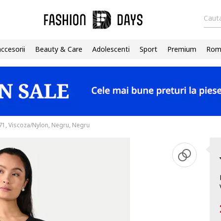
Cauta
accesorii
Beauty & Care
Adolescenti
Sport
Premium
Roma
1, Viscoza/Nylon, Negru, Negru