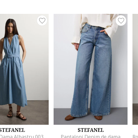
STEFANEL
STEFANEL
Rochie De Dama Albastru 003570963
Pantaloni Denim de dama