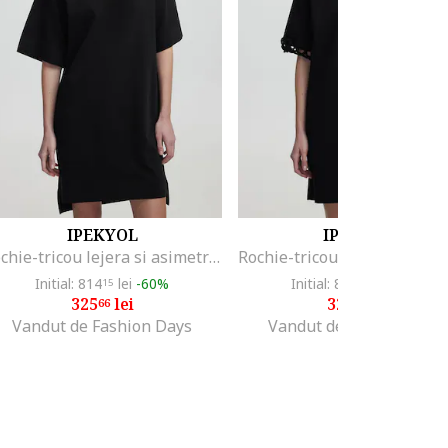
IPEKYOL
IPEKYOL
Rochie-tricou lejera si asimetrica, Negru
Initial: 814
lei
-60%
Initial: 808
lei
-60%
15
95
325
lei
323
lei
66
58
Vandut de Fashion Days
Vandut de Fashion Days