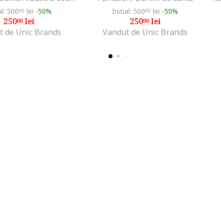
al: 500
lei
-50%
Initial: 500
lei
-50%
00
00
250
lei
250
lei
00
00
t de Unic Brands
Vandut de Unic Brands