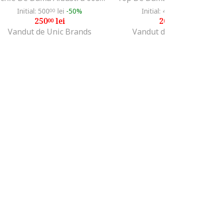
Initial: 500
lei
-50%
Initial: 400
lei
-50%
00
00
250
lei
200
lei
00
00
Vandut de Unic Brands
Vandut de Unic Brands