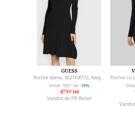
GUESS
V
Rochie dama, 302104772, Negru, Viscoza, Negru
Initial: 782
lei
-39%
Initi
51
473
lei
41
Vandut de PB Retail
Vandut