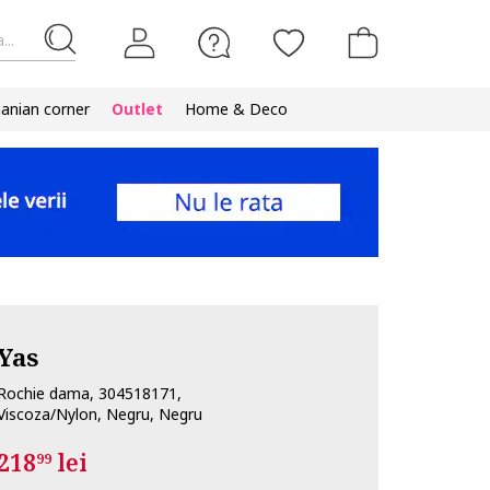
...
nian corner
Outlet
Home & Deco
Yas
Rochie dama, 304518171,
Viscoza/Nylon, Negru, Negru
218
lei
99