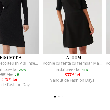
ERO MODA
TATUUM
Rochie cu decolteu in V si insertii de lurex, Negru
Rochie cu fenta cu fermoar Manama, Negru
al: 235
lei
-23%
Initial: 569
lei
-41%
89
99
189
lei
-5%
333
lei
99
35
179
lei
99
Vandut de Fashion Days
 de Fashion Days