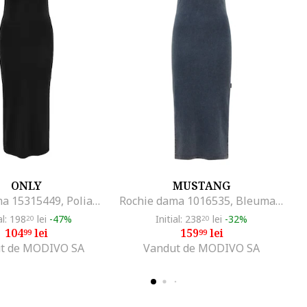
ONLY
MUSTANG
Rochie dama 15315449, Poliamida/Elastan, Negru, Negru
Rochie dama 1016535, Bleumarin
al: 198
lei
-47%
Initial: 238
lei
-32%
20
20
104
lei
159
lei
99
99
t de MODIVO SA
Vandut de MODIVO SA