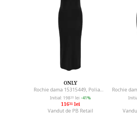
ONLY
Rochie dama 15315449, Poliamida/Elastan, Negru, Negru
Initial: 198
lei
-41%
Initi
20
116
lei
31
Vandut de PB Retail
Vandu