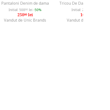
Pantaloni Denim de dama
Tricou De Dama Alb 00357
Initial: 500
lei
-50%
Initial: 275
lei
-40%
00
00
250
lei
165
lei
00
00
Vandut de Unic Brands
Vandut de Unic Brands