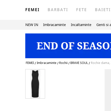
FEMEI
BARBATI
FETE
BAIETI
NEW IN
Imbracaminte
Incaltaminte
Genti si 
FEMEI
/
Imbracaminte
/
Rochii
/
BRAVE SOUL
/
Rochie dama,