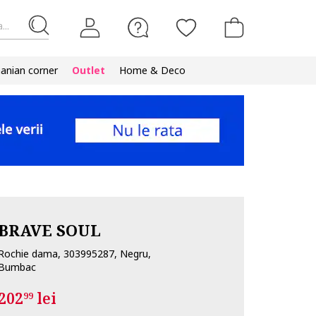
...
nian corner
Outlet
Home & Deco
BRAVE SOUL
Rochie dama, 303995287, Negru,
Bumbac
202
lei
99