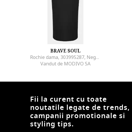
BRAVE SOUL
Rochie dama, 303995287, Negru, Bumbac
Vandut de MODIVO SA
Fii la curent cu toate
noutatile legate de trends,
campanii promotionale si
styling tips.