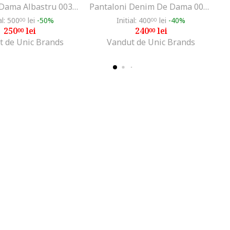
Rochie De Dama Albastru 003570963
Pantaloni Denim De Dama 003570227
al: 500
lei
-50%
Initial: 400
lei
-40%
00
00
250
lei
240
lei
00
00
t de Unic Brands
Vandut de Unic Brands