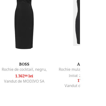
BOSS
ADIDAS
Rochie de cocktail, negru,
Rochie mulata cu detaliu l
1.362
lei
Initial: 226
lei
-20%
99
10
178
lei
99
Vandut de MODIVO SA
Vandut de MODIVO SA