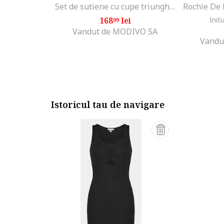
Set de sutiene cu cupe triunghiulare si detaliu logo - 3 perechi, Alb/Negru/Gri melange
168
lei
Initi
99
Vandut de MODIVO SA
Vandu
Istoricul tau de navigare