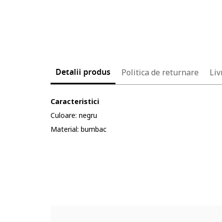
Detalii produs
Politica de returnare
Liv
Caracteristici
Culoare: negru
Material: bumbac
Cod produs:
4359664-12_232904