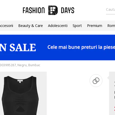
Cauta
accesorii
Beauty & Care
Adolescenti
Sport
Premium
Roma
 303995287, Negru, Bumbac