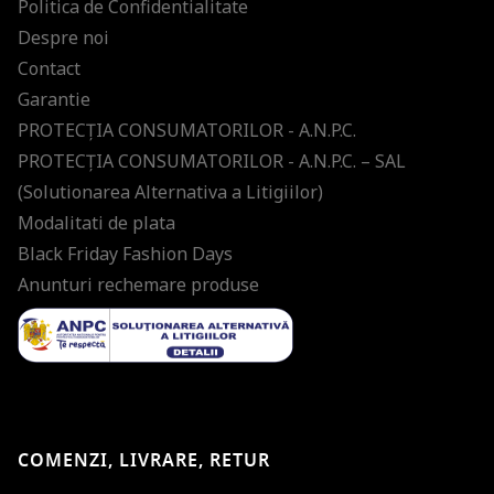
Politica de Confidentialitate
Despre noi
Contact
Garantie
PROTECŢIA CONSUMATORILOR - A.N.P.C.
PROTECŢIA CONSUMATORILOR - A.N.P.C. – SAL
(Solutionarea Alternativa a Litigiilor)
Modalitati de plata
Black Friday Fashion Days
Anunturi rechemare produse
COMENZI, LIVRARE, RETUR