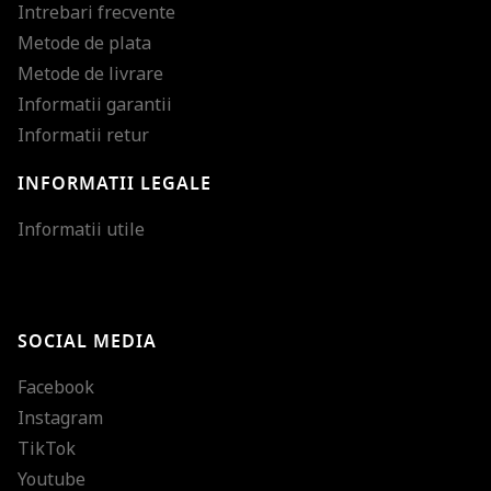
Intrebari frecvente
Metode de plata
Metode de livrare
Informatii garantii
Informatii retur
INFORMATII LEGALE
Mareste dimensiunea
Informatii utile
Micsoreaza dimensiu
Mareste spatierea tex
SOCIAL MEDIA
Micsoreaza spatierea
Facebook
Mareste inaltimea ra
Instagram
Micsoreaza inaltimea
TikTok
Inverseaza culorile
Youtube