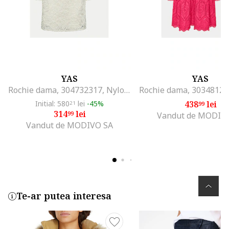
YAS
YAS
Rochie dama, 304732317, Nylon/Bumbac/Viscoza, Bej, Bej
Initial: 580
lei
-45%
438
lei
21
99
314
lei
99
Vandut de MODIV
Vandut de MODIVO SA
Te-ar putea interesa