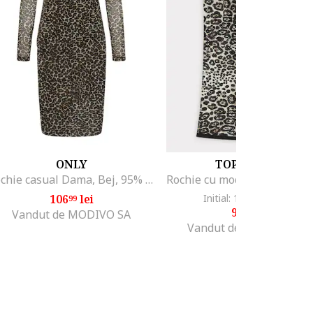
ONLY
TOP SECRET
Rochie casual Dama, Bej, 95% poliester reciclat, 5% elastan
106
lei
Initial: 199
lei
-50%
99
99
99
lei
99
Vandut de MODIVO SA
Vandut de Fashion Days