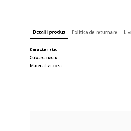
Detalii produs
Politica de returnare
Liv
Caracteristici
Culoare: negru
Material: viscoza
Cod produs:
5629832-12_232904