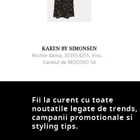
KAREN BY SIMONSEN
Rochie dama, 303554255, Viscoza, Negru, Negru
Vandut de MODIVO SA
Fii la curent cu toate
noutatile legate de trends,
campanii promotionale si
styling tips.