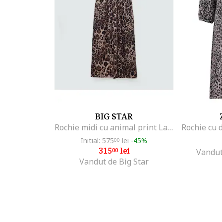
BIG STAR
Rochie midi cu animal print Larisa 804
Initial: 575
lei
-45%
00
315
lei
00
Vandut
Vandut de Big Star