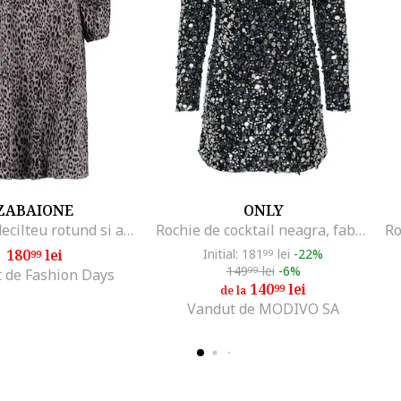
ZABAIONE
ONLY
Rochie cu decilteu rotund si animal print, Negru/Bej deschis
Rochie de cocktail neagra, fabricata din material de calitate
180
lei
Initial: 181
lei
-22%
99
99
149
lei
-6%
99
 de Fashion Days
140
lei
99
de la
Vandut de MODIVO SA