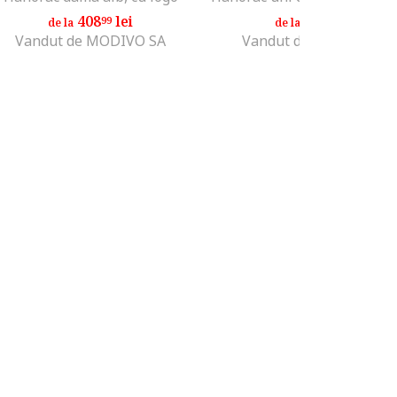
408
lei
391
lei
99
99
de la
de la
Vandut de MODIVO SA
Vandut de MODIVO SA