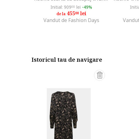
Initial: 909
lei
-49%
Initi
00
455
lei
00
de la
Vandut de Fashion Days
Vandut
Istoricul tau de navigare