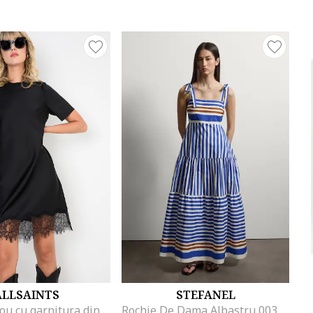
ALLSAINTS
STEFANEL
Rochie-tricou cu garnitura din dantela, Negru
Rochie De Dama Albastru 003571127