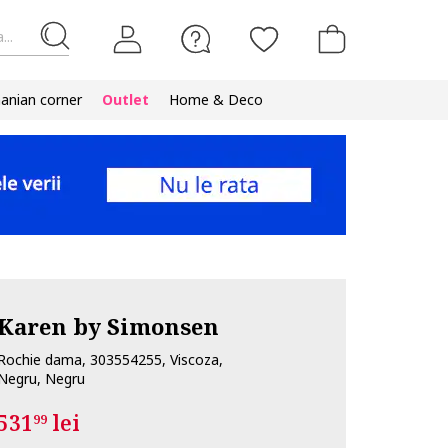
...
nian corner
Outlet
Home & Deco
Karen by Simonsen
Rochie dama, 303554255, Viscoza,
Negru, Negru
531
lei
99