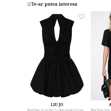
Te-ar putea interesa
LIU JO
Rochie scurta cu decupaj triunghiular pe partea din spate, Negru