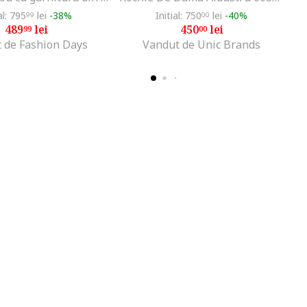
al: 795
lei
-38%
Initial: 750
lei
-40%
99
00
489
lei
450
lei
99
00
 de Fashion Days
Vandut de Unic Brands