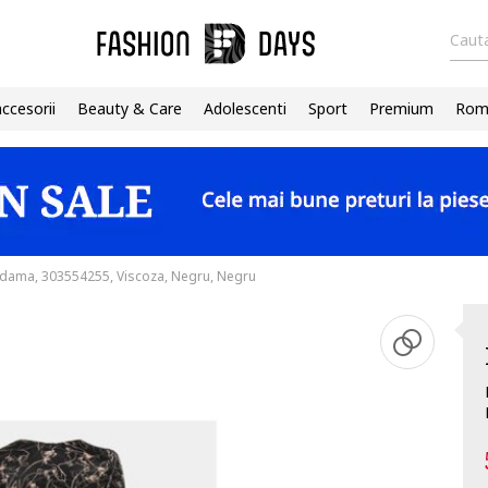
Cauta
accesorii
Beauty & Care
Adolescenti
Sport
Premium
Roma
 dama, 303554255, Viscoza, Negru, Negru