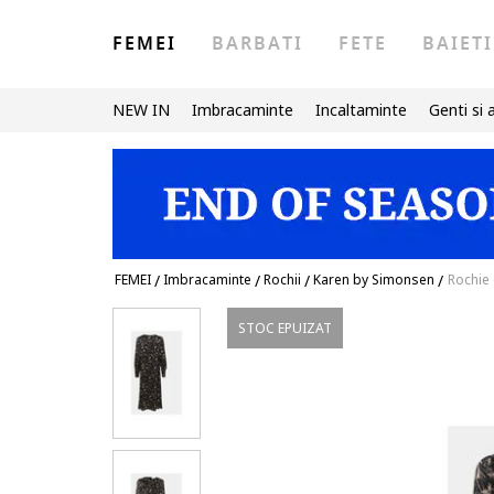
FEMEI
BARBATI
FETE
BAIETI
NEW IN
Imbracaminte
Incaltaminte
Genti si 
FEMEI
/
Imbracaminte
/
Rochii
/
Karen by Simonsen
/
Rochie
STOC EPUIZAT