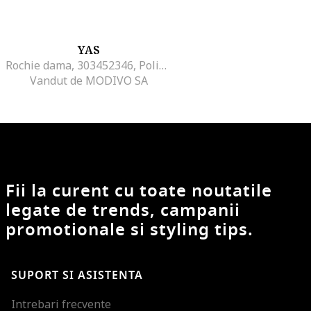
YAS
Rochie dama, 303452346, Poliester reciclat/Poliester, XL INTL, Roz
Vandut de MODIVO SA
Fii la curent cu toate noutatile
legate de trends, campanii
promotionale si styling tips.
SUPORT SI ASISTENTA
Intrebari frecvente