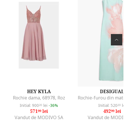
HEY KYLA
DESIGUAL
Rochie dama, 68978, Roz
Initial: 900
lei
-36%
Initial: 520
lei
20
20
571
lei
492
lei
99
99
Vandut de MODIVO SA
Vandut de MODIV