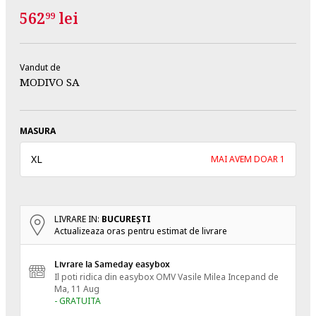
562
lei
99
Vandut de
MODIVO SA
MASURA
XL
MAI AVEM DOAR 1
LIVRARE IN:
BUCUREŞTI
Actualizeaza oras pentru estimat de livrare
Livrare la Sameday easybox
Il poti ridica din easybox OMV Vasile Milea
Incepand de
Ma, 11 Aug
- GRATUITA