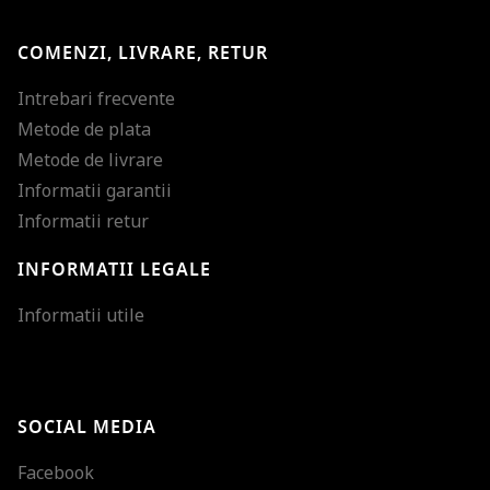
COMENZI, LIVRARE, RETUR
Intrebari frecvente
Metode de plata
Metode de livrare
Informatii garantii
Informatii retur
INFORMATII LEGALE
Mareste dimensiunea
Informatii utile
Micsoreaza dimensiu
Mareste spatierea tex
SOCIAL MEDIA
Micsoreaza spatierea
Facebook
Mareste inaltimea ra