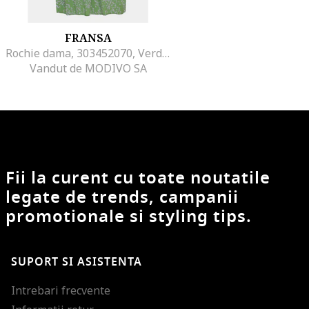
FRANSA
Rochie dama, 303452070, Verde, Viscoza
Vandut de MODIVO SA
Fii la curent cu toate noutatile
legate de trends, campanii
promotionale si styling tips.
SUPORT SI ASISTENTA
Intrebari frecvente