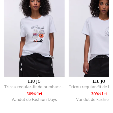
LIU JO
LIU JO
Tricou regular-fit de bumbac cu aplicatie din strasuri, Alb/Negru/Portocaliu mandarina
309
lei
309
lei
00
00
Vandut de Fashion Days
Vandut de Fashion