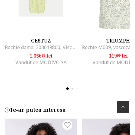
GESTUZ
TRIUMPH
Rochie dama, 303619800, Viscoza, Galben, Galben
1.056
lei
119
lei
99
99
Vandut de MODIVO SA
Vandut de MODIV
Te-ar putea interesa