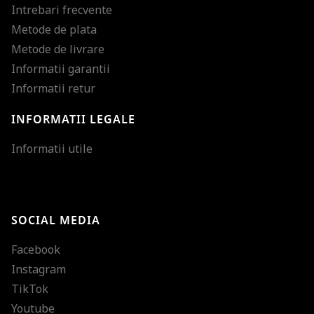
Intrebari frecvente
Metode de plata
Metode de livrare
Informatii garantii
Informatii retur
INFORMATII LEGALE
Mareste dimensiunea
Informatii utile
Micsoreaza dimensiu
Mareste spatierea tex
SOCIAL MEDIA
Micsoreaza spatierea
Facebook
Mareste inaltimea ra
Instagram
Micsoreaza inaltimea
TikTok
Inverseaza culorile
Youtube