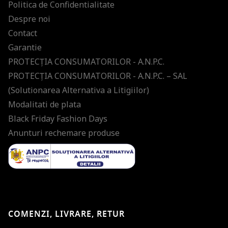
Politica de Confidentialitate
Despre noi
Contact
Garantie
PROTECŢIA CONSUMATORILOR - A.N.P.C.
PROTECŢIA CONSUMATORILOR - A.N.P.C. – SAL
(Solutionarea Alternativa a Litigiilor)
Modalitati de plata
Black Friday Fashion Days
Anunturi rechemare produse
COMENZI, LIVRARE, RETUR