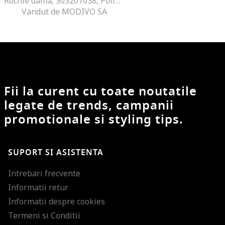
Rochie dama, 303207038, Poliester, Negru, Negru
Vandut de MODIVO SA
Fii la curent cu toate noutatile
legate de trends, campanii
promotionale si styling tips.
SUPORT SI ASISTENTA
Intrebari frecvente
Informatii retur
Informatii despre cookies
Termeni si Conditii