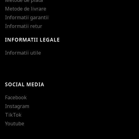
Metode de plata
Metode de livrare
Informatii garantii
Informatii retur
INFORMATII LEGALE
Mareste dimensiunea
Informatii utile
Micsoreaza dimensiu
Mareste spatierea tex
SOCIAL MEDIA
Micsoreaza spatierea
Facebook
Mareste inaltimea ra
Instagram
Micsoreaza inaltimea
TikTok
Inverseaza culorile
Youtube
Nuante de gri