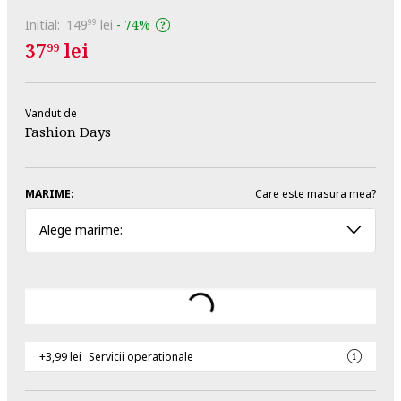
Initial:
149
lei
-
74%
99
37
lei
99
Vandut de
Fashion Days
MARIME:
Care este masura mea?
Alege marime:
+3,99 lei
Servicii operationale