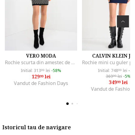
VERO MODA
CALVIN KLEIN J
Rochie scurta din amestec de modal, Alb fildes/Negru
Initial: 313
lei
-58%
Initial: 748
lei
-5
99
99
129
lei
369
lei
-5%
99
99
349
lei
99
Vandut de Fashion Days
Vandut de Fashion
Istoricul tau de navigare