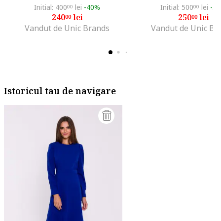
Initial: 400
lei
-40%
Initial: 500
lei
-5
00
00
240
lei
250
lei
00
00
Vandut de Unic Brands
Vandut de Unic Br
Istoricul tau de navigare