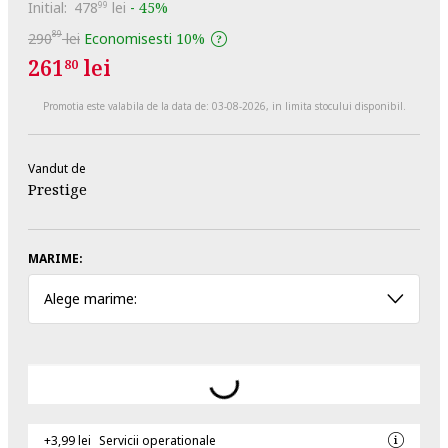
Initial:
478
lei
-
45%
99
89
290
lei
Economisesti
10%
261
lei
80
Promotia este valabila de la data de:
03-08-2026
, in limita stocului disponibil.
Vandut de
Prestige
MARIME:
Alege marime:
+3,99 lei
Servicii operationale