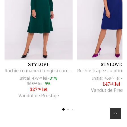
STYLOVE
STYLOVE
Rochie cu maneci lungi si curea in talie,
Initial: 478
lei
-31%
Initial: 459
lei
-6
99
79
363
lei
-9%
147
lei
62
13
327
lei
26
Vandut de Presti
Vandut de Prestige