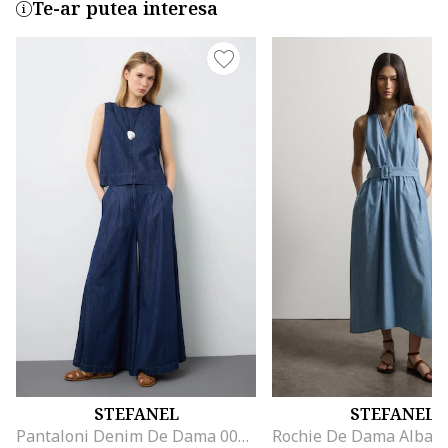
Te-ar putea interesa
STEFANEL
STEFANEL
Pantaloni Denim De Dama 003570227