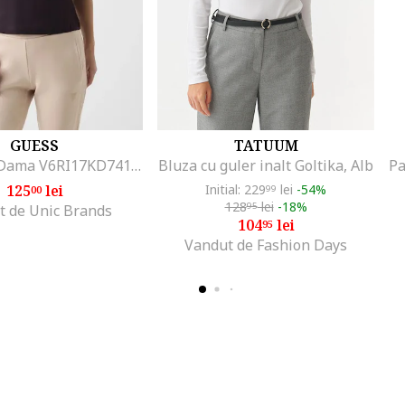
GUESS
TATUUM
Tricou De Dama V6RI17KD741, Negru
Bluza cu guler inalt Goltika, Alb
125
lei
Initial: 229
lei
-54%
00
99
128
lei
-18%
95
t de Unic Brands
104
lei
95
Vandut de Fashion Days