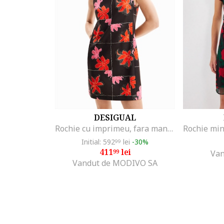
DESIGUAL
Rochie cu imprimeu, fara maneci, Negru/Rosu vermillion
Initial: 592
lei
-30%
99
411
lei
99
Van
Vandut de MODIVO SA