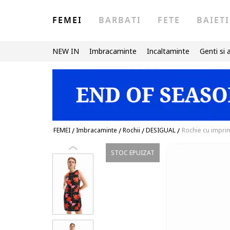
FEMEI
BARBATI
FETE
BAIETI
NEW IN
Imbracaminte
Incaltaminte
Genti si 
FEMEI
/
Imbracaminte
/
Rochii
/
DESIGUAL
/
Rochie cu impri
STOC EPUIZAT