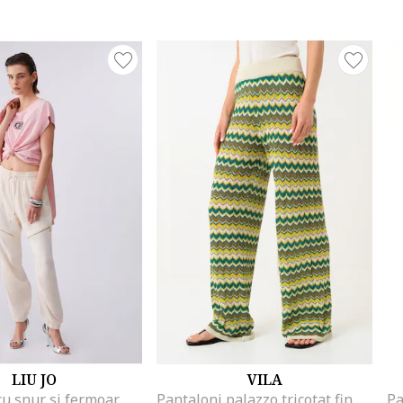
LIU JO
VILA
Pantaloni cu snur si fermoar, Bej
Pantaloni palazzo tricotat fin Ember, Multicolor