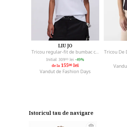
LIU JO
Tricou regular-fit de bumbac cu aplicatie din strasuri, Alb optic
Initial: 309
lei
-49%
00
155
lei
00
Vandu
de la
Vandut de Fashion Days
Istoricul tau de navigare