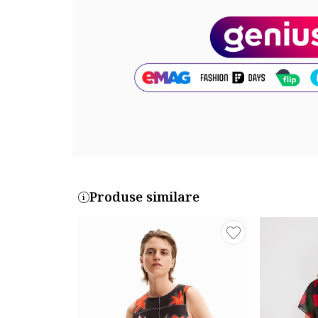
Compozitie
Exterior: 91% poliester, 9% elastan
Cod produs:
24SWVW01-2000
Produse similare