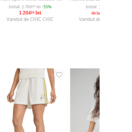
Initial: 2.700
lei
-55%
Initial: 729
lei
-49%
00
00
1.204
lei
365
lei
19
00
de la
Vandut de CHIC CHIC
Vandut de Fashion Days