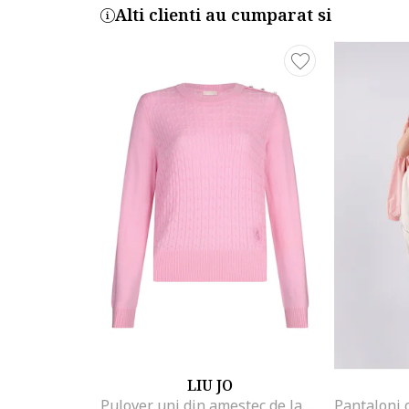
Alti clienti au cumparat si
LIU JO
Pulover uni din amestec de lana, Roz