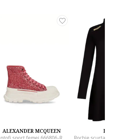
ALEXANDER MCQUEEN
LIU JO
Pantofi sport femei 666806-ROZFEM, Roz