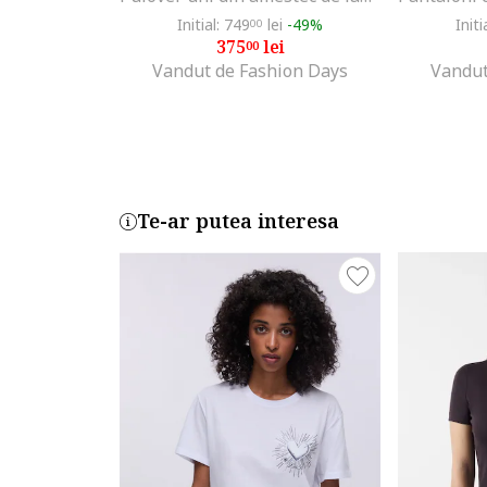
Initial: 749
lei
-49%
Initi
00
375
lei
00
Vandut de Fashion Days
Vandut
Te-ar putea interesa