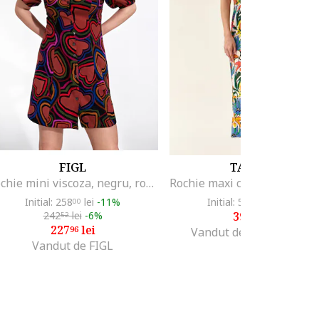
FIGL
TATUUM
Rochie mini viscoza, negru, rosu, Rosu/Negru
Initial: 258
lei
-11%
Initial: 599
lei
-33%
00
99
242
lei
-6%
398
lei
52
95
227
lei
96
Vandut de Fashion Days
Vandut de FIGL