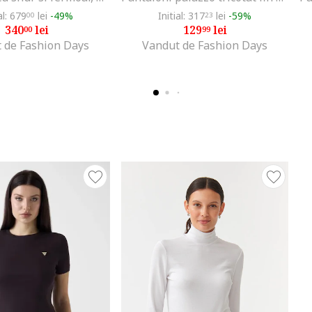
al: 679
lei
-49%
Initial: 317
lei
-59%
00
23
340
lei
129
lei
00
99
 de Fashion Days
Vandut de Fashion Days