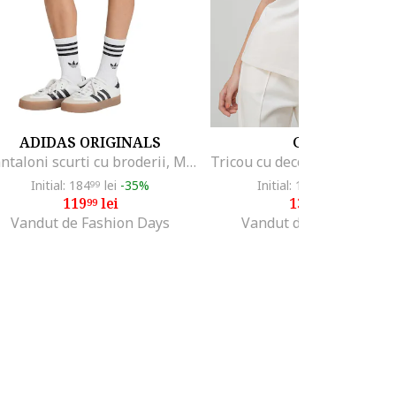
ADIDAS ORIGINALS
GUESS
Pantaloni scurti cu broderii, Maro deschis/Alb murdar
Initial: 184
lei
-35%
Initial: 193
lei
-30%
99
99
119
lei
134
lei
99
99
Vandut de Fashion Days
Vandut de MODIVO SA