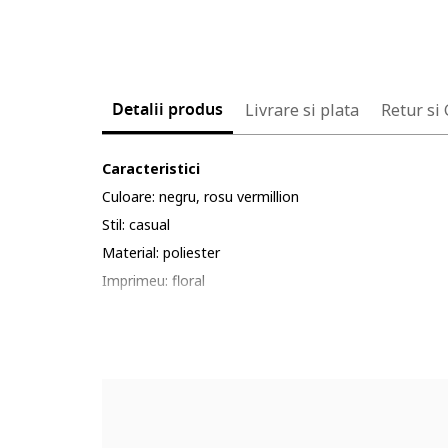
Detalii produs
Livrare si plata
Retur si
Caracteristici
Culoare: negru, rosu vermillion
Stil: casual
Material: poliester
Imprimeu: floral
Croiala: dreapta
Lungime: scurta
Decolteu: rotund
Lungime maneca: fara maneca
Sistem inchidere: fermoar