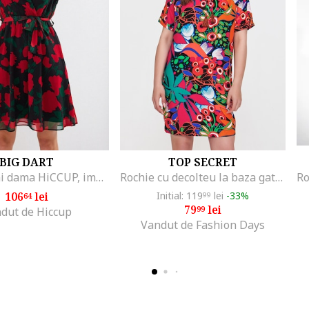
BIG DART
TOP SECRET
Rochie mini dama HiCCUP, imprimeu floral, textil, decolteu in V, multicolor
Rochie cu decolteu la baza gatului si imprimeu floral, Fucsia/Portocaliu deschis/Verde deschis
106
lei
Initial: 119
lei
-33%
64
99
79
lei
99
dut de Hiccup
Vandut de Fashion Days