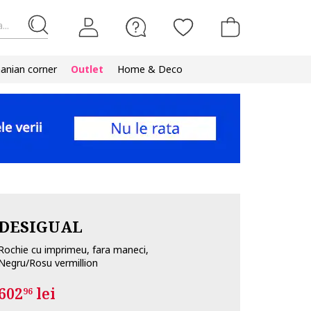
...
nian corner
Outlet
Home & Deco
DESIGUAL
Rochie cu imprimeu, fara maneci,
Negru/Rosu vermillion
602
lei
96