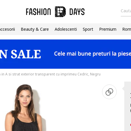
Cauta
accesorii
Beauty & Care
Adolescenti
Sport
Premium
Roma
a in A si strat exterior transparent cu imprimeu Cedric, Negru