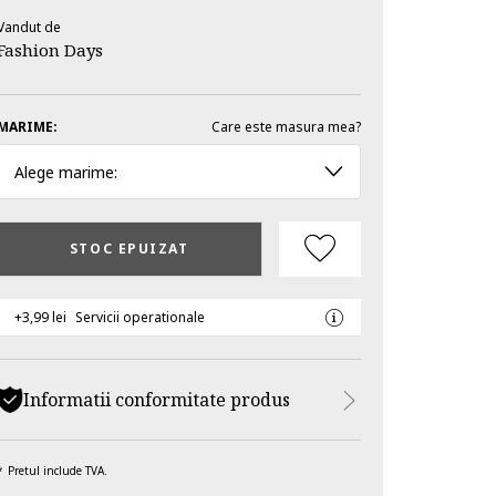
Vandut de
Fashion Days
MARIME:
Care este masura mea?
Alege marime:
STOC EPUIZAT
+3,99 lei
Servicii operationale
Informatii conformitate produs
Pretul include TVA.