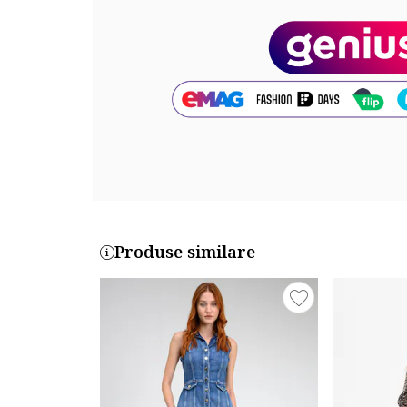
Compozitie
Exterior: 100% poliester
Captuseala: 94% viscoza, 6% elastan
Cod produs:
17WWVWC3-2000
Produse similare