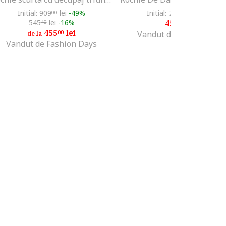
Initial: 909
lei
-49%
Initial: 750
lei
-40%
00
00
545
lei
-16%
450
lei
40
00
455
lei
00
Vandut de Unic Brands
de la
Vandut de Fashion Days