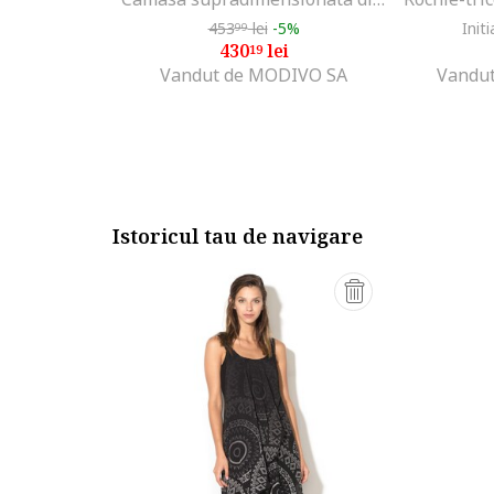
453
lei
-5%
Initi
99
430
lei
19
Vandut de MODIVO SA
Vandut
Istoricul tau de navigare