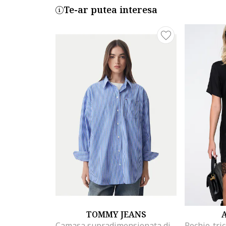
Te-ar putea interesa
TOMMY JEANS
Camasa supradimensionata din amestec de bumbac organic cu model in dungi