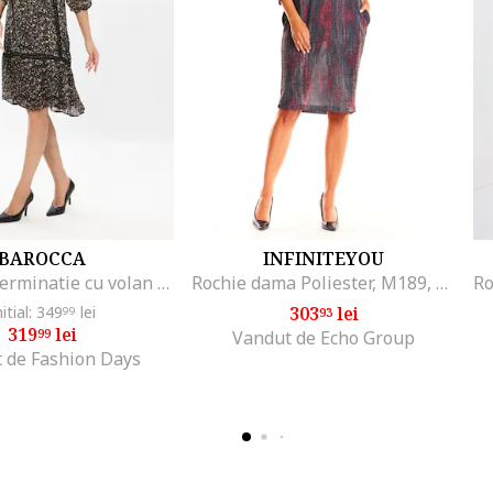
BAROCCA
INFINITEYOU
Rochie cu terminatie cu volan Petra, Multicolor
Rochie dama Poliester, M189, Rosu/Negru
nitial: 349
lei
303
lei
99
93
319
lei
99
Vandut de Echo Group
 de Fashion Days