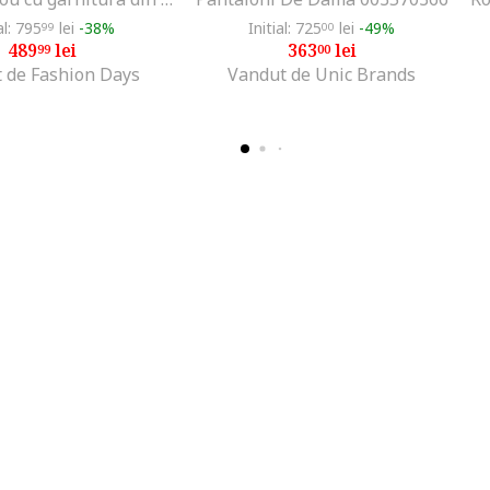
al: 795
lei
-38%
Initial: 725
lei
-49%
99
00
489
lei
363
lei
99
00
 de Fashion Days
Vandut de Unic Brands