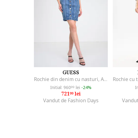
GUESS
Rochie din denim cu nasturi, Albastru
Initial: 960
lei
-24%
I
99
721
lei
99
Vandut de Fashion Days
Vandut