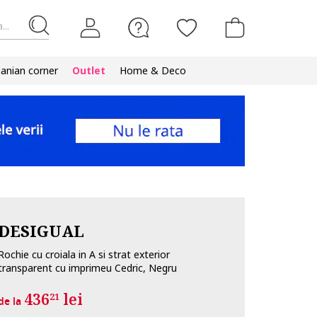
...
nian corner
Outlet
Home & Deco
DESIGUAL
Rochie cu croiala in A si strat exterior
transparent cu imprimeu Cedric, Negru
436
lei
21
de la