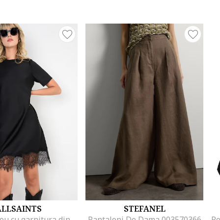
ALLSAINTS
STEFANEL
Rochie-tricou cu garnitura din dantela, Negru
Pantaloni De Dama 003570366