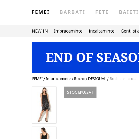
FEMEI
BARBATI
FETE
BAIETI
NEW IN
Imbracaminte
Incaltaminte
Genti si 
FEMEI
/
Imbracaminte
/
Rochii
/
DESIGUAL
/
Rochie cu croial
STOC EPUIZAT