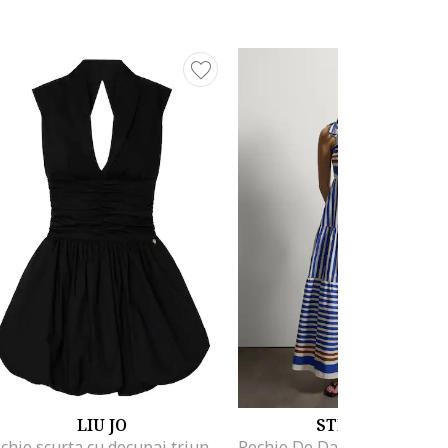
LIU JO
STEFANEL
Rochie scurta cu decupaj triunghiular pe partea din spate, Negru