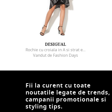
DESIGUAL
Rochie cu croiala in A si strat exterior transparent cu imprimeu Cedric, Negru
Vandut de Fashion Days
Fii la curent cu toate
noutatile legate de trends,
campanii promotionale si
styling tips.