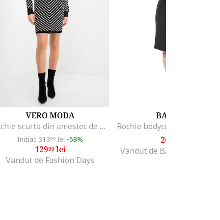
VERO MODA
BAROCCA
Rochie scurta din amestec de modal, Alb fildes/Negru
Initial: 313
lei
-58%
269
lei
99
99
129
lei
99
Vandut de BAROCCA FASH
Vandut de Fashion Days