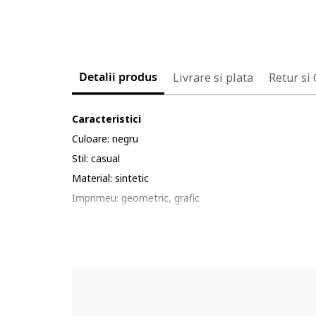
Detalii produs
Livrare si plata
Retur si
Caracteristici
Culoare: negru
Stil: casual
Material: sintetic
Imprimeu: geometric, grafic
Croiala: in a
Lungime: scurta
Decolteu: rotund
Lungime maneca: fara maneca
Detalii: strat exterior transparent