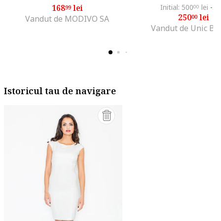
168
lei
Initial: 500
lei
-5
99
00
250
lei
00
Vandut de MODIVO SA
Vandut de Unic Br
Istoricul tau de navigare