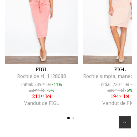
FIGL
FIGL
Rochie de zi, 1128088
Initial: 239
lei
-11%
Initial: 220
lei
-1
00
00
224
lei
-6%
206
lei
-6%
66
80
211
lei
194
lei
17
39
Vandut de FIGL
Vandut de FIG