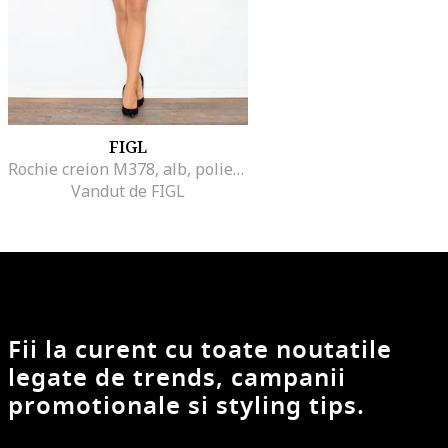
FIGL
Rochie creion M378, alb, poliester, eleganta
Vandut de FIGL
Fii la curent cu toate noutatile
legate de trends, campanii
promotionale si styling tips.