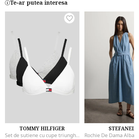
Te-ar putea interesa
TOMMY HILFIGER
STEFANEL
Set de sutiene cu cupe triunghiulare si detaliu logo - 3 perechi, Alb/Negru/Gri melange