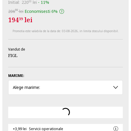
Initial:
220
lei
-
11%
00
80
206
lei
Economisesti
6%
194
lei
39
Promotia este valabila de la data de:
03-08-2026
, in limita stocului disponibil.
Vandut de
FIGL
MARIME:
Alege marime:
+3,99 lei
Servicii operationale