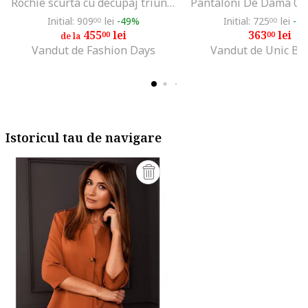
Rochie scurta cu decupaj triunghiular pe partea din spate, Negru
Pantaloni De Dama 00
Initial: 909
lei
-49%
Initial: 725
lei
-4
00
00
455
lei
363
lei
00
00
de la
Vandut de Fashion Days
Vandut de Unic Br
Istoricul tau de navigare