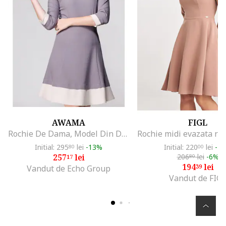
AWAMA
FIGL
Rochie De Dama, Model Din Dantela, Gri, Dantela Premium, Rochie Eleganta Mini Pentru Femei, Tinuta De Seara Luxoasa, Rochii De Ocazie, Croiala Feminina Rafinata, Perfecta Pentru Petreceri Exclusiviste Si Evenimente Speciale, Gri
Initial: 295
lei
-13%
Initial: 220
lei
-1
80
00
257
lei
206
lei
-6%
17
80
194
lei
39
Vandut de Echo Group
Vandut de FIG