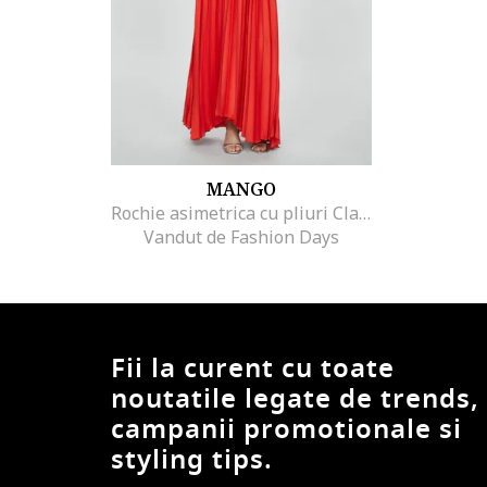
MANGO
Rochie asimetrica cu pliuri Claudi, Rosu
Vandut de Fashion Days
Fii la curent cu toate
noutatile legate de trends,
campanii promotionale si
styling tips.