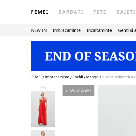
FEMEI
BARBATI
FETE
BAIETI
NEW IN
Imbracaminte
Incaltaminte
Genti si 
FEMEI
/
Imbracaminte
/
Rochii
/
Mango
/
Rochie asimetrica c
STOC EPUIZAT