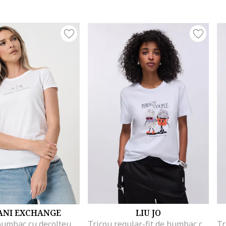
NI EXCHANGE
LIU JO
Tricou de bumbac cu decolteu rotund si logo, Alb/Argintiu
Tricou regular-fit de bumbac cu aplicatie din strasuri, Alb/Negru/Portocaliu mandarina