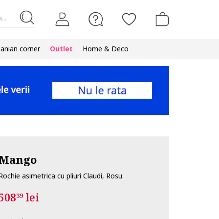
...
nian corner
Outlet
Home & Deco
Mango
Rochie asimetrica cu pliuri Claudi, Rosu
508
lei
39