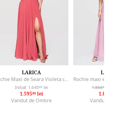
LARICA
LARICA
Rochie Maxi de Seara Violeta cu Dantela si Spate Decupat, Coral
Initial: 1.645
lei
1.866
lei
-50
lei
99
98
01
1.595
lei
1.816
lei
99
97
Vandut de Ombre
Vandut de Ombre