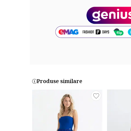
Sistem inchidere: fermoar
Compozitie
Exterior: 100% poliester
Cod produs:
67016340-70
Produse similare