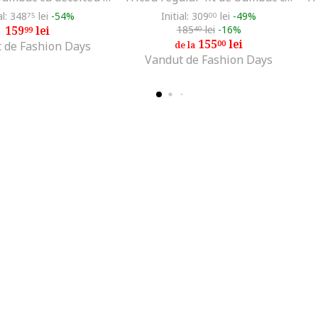
al: 348
lei
-54%
Initial: 309
lei
-49%
75
00
159
lei
185
lei
-16%
99
40
155
lei
00
 de Fashion Days
de la
Vandut de Fashion Days