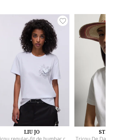
LIU JO
STEFANEL
Tricou regular-fit de bumbac cu aplicatie din strasuri, Alb optic
Tricou De Dama Alb 00357