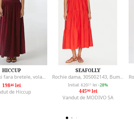
HICCUP
SEAFOLLY
Rochie maxi fara bretele, volan, rosu, textil
Rochie dama, 305002143, Bumbac organic, Portocaliu, Portocaliu
198
lei
Initial: 620
lei
-28%
46
21
445
lei
99
dut de Hiccup
Vandut de MODIVO SA