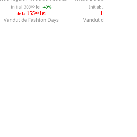
Initial: 309
lei
-49%
Initial: 275
lei
-40%
00
00
155
lei
165
lei
00
00
de la
Vandut de Fashion Days
Vandut de Unic Brands