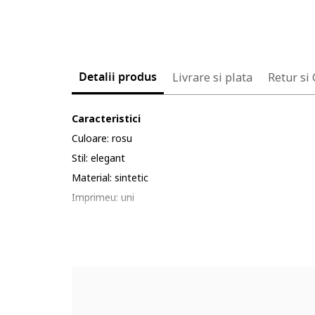
Detalii produs
Livrare si plata
Retur si
Caracteristici
Culoare: rosu
Stil: elegant
Material: sintetic
Imprimeu: uni
Croiala: evazat
Lungime: lunga
Decolteu: decolteu pe un umar
Lungime maneca: fara maneca
Detalii: design plisat