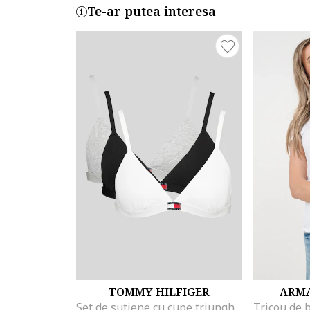
Te-ar putea interesa
TOMMY HILFIGER
ARMA
Set de sutiene cu cupe triunghiulare si detaliu logo - 3 perechi, Alb/Negru/Gri melange