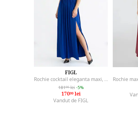
FIGL
Rochie cocktail eleganta maxi, fara maneci, croiala dreapta, de tip tub, cu decolteu drept - M1344, Albastru
181
lei
-5%
90
170
lei
99
Van
Vandut de FIGL