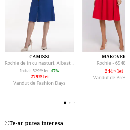
CAMISSI
MAKOVER
Rochie de in cu nasturi, Albastru safir
Rochie - 65488
Initial: 529
lei
-47%
244
lei
99
99
279
lei
99
Vandut de Presti
Vandut de Fashion Days
Te-ar putea interesa