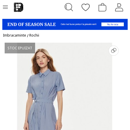
Imbracaminte
/
Rochii
STOC EPUIZAT