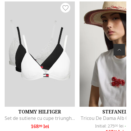
TOMMY HILFIGER
STEFANEL
Set de sutiene cu cupe triunghiulare si detaliu logo - 3 perechi, Alb/Negru/Gri melange
Tricou De Dama Alb 0
168
lei
Initial: 275
lei
-4
99
00