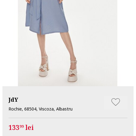
JdY
Rochie, 68504, Viscoza, Albastru
133
lei
99