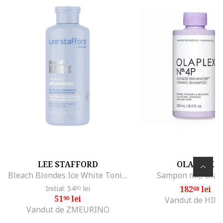
LEE STAFFORD
OLAPLEX
Bleach Blondes Ice White Toning Sampon pentru par blond cu suvite 250 ml
Sampon ml,, Olap
Initial: 54
lei
182
lei
90
68
51
lei
90
Vandut de HIRI
Vandut de ZMEURINO