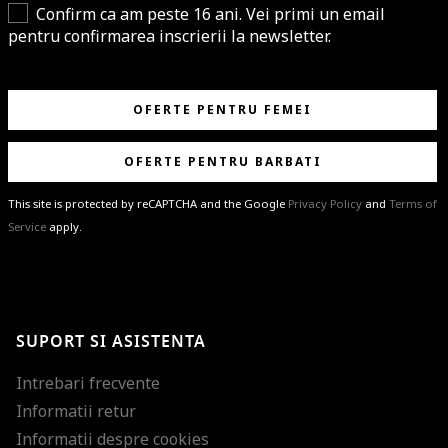
Confirm ca am peste 16 ani. Vei primi un email
pentru confirmarea inscrierii la newsletter.
OFERTE PENTRU FEMEI
OFERTE PENTRU BARBATI
This site is protected by reCAPTCHA and the Google
Privacy Policy
and
Terms of
Service
apply.
BRAVO!
Te-ai abonat cu succes la newsletter folosind adresa de e-mail
%email%
.
Ti-am pregatit noutati despre brandurile noastre, selectii exclusive si
SUPORT SI ASISTENTA
ultimele tendinte in moda!
Intrebari frecvente
Informatii retur
Informatii despre cookies