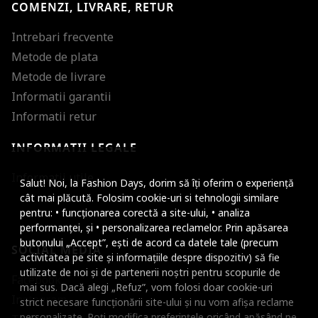
COMENZI, LIVRARE, RETUR
Intrebari frecvente
Metode de plata
Metode de livrare
Informatii garantii
Informatii retur
INFORMATII LEGALE
Mareste dimensiunea
Informatii utile
Salut! Noi, la Fashion Days, dorim să îți oferim o experiență
Micsoreaza dimensiu
cât mai plăcută. Folosim cookie-uri si tehnologii similare
pentru: • funcționarea corectă a site-ului, • analiza
Mareste spatierea tex
performanței, și • personalizarea reclamelor. Prin apăsarea
butonului „Accept”, ești de acord ca datele tale (precum
SOCIAL MEDIA
Micsoreaza spatierea
activitatea pe site și informațiile despre dispozitiv) să fie
utilizate de noi și de partenerii noștri pentru scopurile de
Facebook
Mareste inaltimea ra
mai sus. Dacă alegi „Refuz”, vom folosi doar cookie-uri
Instagram
strict necesare funcționării site-ului și nu vom afișa reclame
Micsoreaza inaltimea
personalizate. Poți modifica preferințele oricând apăsând pe