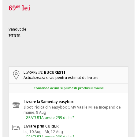
69
lei
05
Vandut de
HIRIS
LIVRARE IN:
BUCUREŞTI
Actualizeaza oras pentru estimat de livrare
Comanda acum si primesti produsul maine
Livrare la Sameday easybox
Il poti ridica din easybox OMV Vasile Milea
Incepand de
maine, 8 Aug
- GRATUITA peste 299 de lei*
Livrare prin CURIER
Lu, 10 Aug - Mi, 12 Aug
- GRATUITA peste 399 de lei*