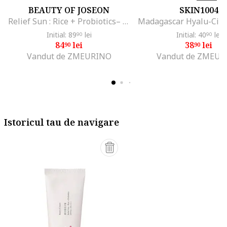
BEAUTY OF JOSEON
SKIN1004
Relief Sun : Rice + Probiotics– crema cu factor de protectie solara 50
Initial: 89
lei
Initial: 40
lei
90
90
84
lei
38
lei
90
90
Vandut de ZMEURINO
Vandut de ZMEUR
Istoricul tau de navigare