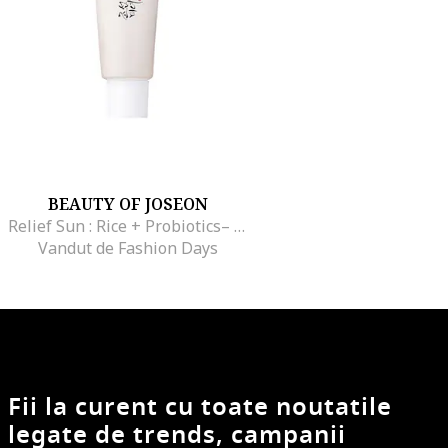
BEAUTY OF JOSEON
Relief Sun : Rice + Probiotics– crema cu factor de protectie solara 50
Vandut de Fashion Days
Fii la curent cu toate noutatile
legate de trends, campanii