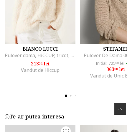
BIANCO LUCCI
STEFANEL
Pulover dama, HiCCUP, tricot, supradimensionat, detalii de plus, alb-galbui,
Pulover De Dama 00
213
lei
Initial: 725
lei
-4
54
00
363
lei
00
Vandut de Hiccup
Vandut de Unic Br
Te-ar putea interesa