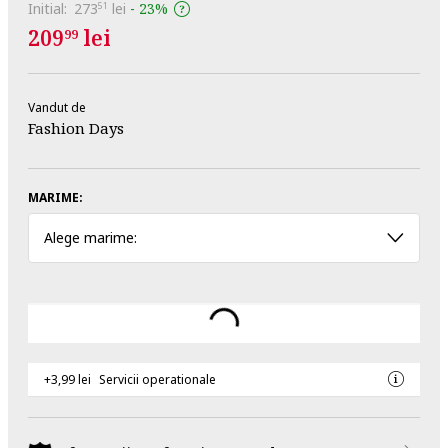
Initial:
273
lei
-
23%
51
209
lei
99
Vandut de
Fashion Days
MARIME:
Alege marime:
+3,99 lei
Servicii operationale