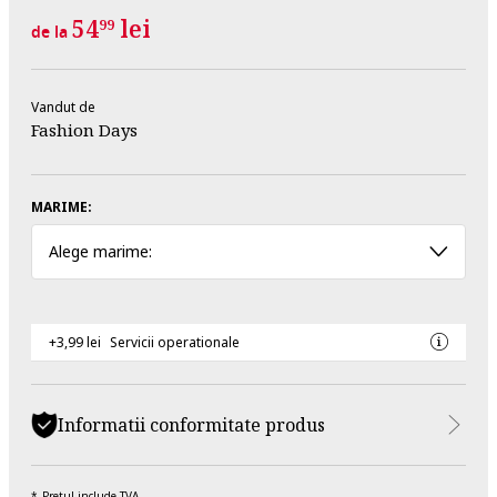
54
lei
99
de la
Vandut de
Fashion Days
MARIME:
Alege marime:
+3,99 lei
Servicii operationale
Informatii conformitate produs
Pretul include TVA.