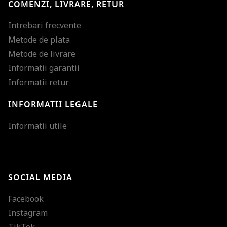
COMENZI, LIVRARE, RETUR
Intrebari frecvente
Metode de plata
Metode de livrare
Informatii garantii
Informatii retur
INFORMATII LEGALE
Mareste dimensiunea
Informatii utile
Micsoreaza dimensiu
Mareste spatierea tex
SOCIAL MEDIA
Micsoreaza spatierea
Facebook
Mareste inaltimea ra
Instagram
Micsoreaza inaltimea