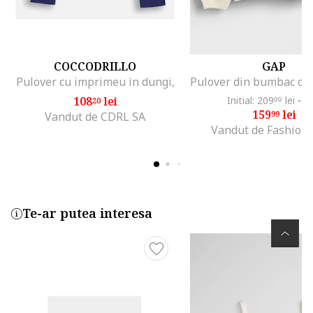
COCCODRILLO
GAP
Pulover cu imprimeu in dungi,
108
lei
Initial: 209
lei
-2
20
99
159
lei
99
Vandut de CDRL SA
Vandut de Fashion
Te-ar putea interesa