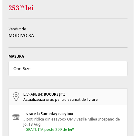
253
lei
99
Vandut de
MODIVO SA
MASURA
One Size
LIVRARE IN:
BUCUREŞTI
Actualizeaza oras pentru estimat de livrare
Livrare la Sameday easybox
Il poti ridica din easybox OMV Vasile Milea
Incepand de
Jo, 13 Aug
- GRATUITA peste 299 de lei*