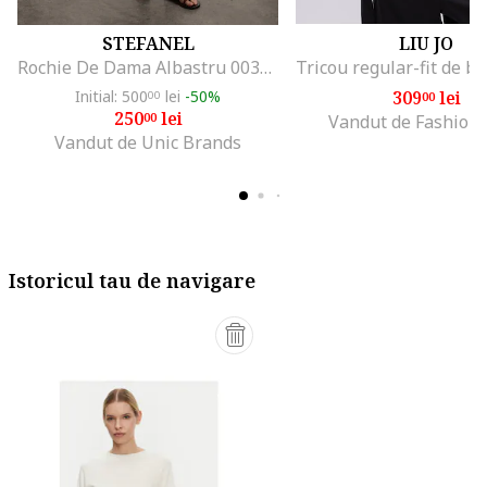
STEFANEL
LIU JO
Rochie De Dama Albastru 003570963
Initial: 500
lei
-50%
309
lei
00
00
250
lei
00
Vandut de Fashion
Vandut de Unic Brands
Istoricul tau de navigare