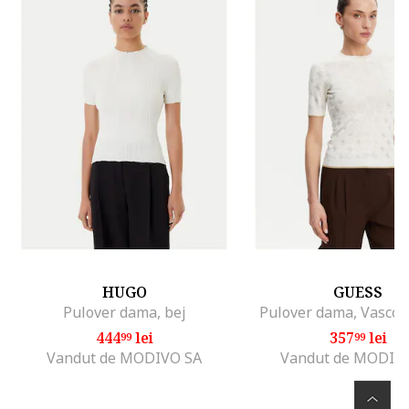
HUGO
GUESS
Pulover dama, bej
Pulover dama, Vascoza
444
lei
357
lei
99
99
Vandut de MODIVO SA
Vandut de MODIV