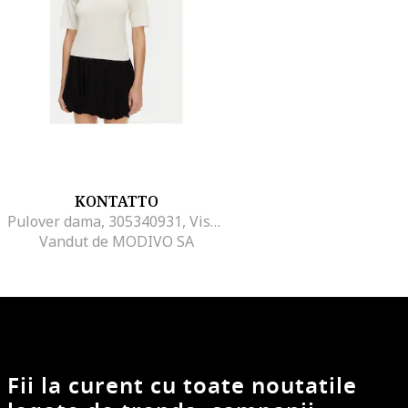
KONTATTO
Pulover dama, 305340931, Viscoza, One Size INTL, Bej
Vandut de MODIVO SA
Fii la curent cu toate noutatile