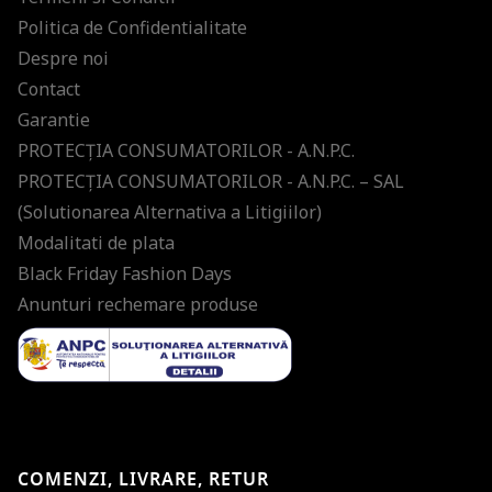
Politica de Confidentialitate
Despre noi
Contact
Garantie
PROTECŢIA CONSUMATORILOR - A.N.P.C.
PROTECŢIA CONSUMATORILOR - A.N.P.C. – SAL
(Solutionarea Alternativa a Litigiilor)
Modalitati de plata
Black Friday Fashion Days
Anunturi rechemare produse
COMENZI, LIVRARE, RETUR