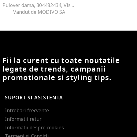
Pulover dama, 304482434, Viscoza/Poliester/Poliamida, Bej, Bej
Vandut de MODIVO SA
Fii la curent cu toate noutatile
legate de trends, campanii
promotionale si styling tips.
SUPORT SI ASISTENTA
Intrebari frecvente
Informatii retur
Informatii despre cookies
Termeni si Conditii