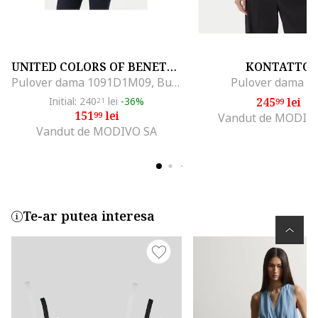
UNITED COLORS OF BENETTON
KONTATTO
Pulover dama 1091D1M09, Bumbac, Portocaliu, Portocaliu
Pulover dama be
Initial: 240
lei
-36%
245
lei
21
99
151
lei
99
Vandut de MODIV
Vandut de MODIVO SA
Te-ar putea interesa