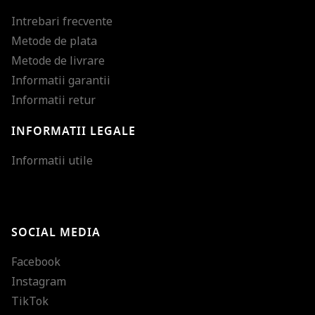
Intrebari frecvente
Metode de plata
Metode de livrare
Informatii garantii
Informatii retur
INFORMATII LEGALE
Mareste dimensiunea
Informatii utile
Micsoreaza dimensiu
Mareste spatierea tex
SOCIAL MEDIA
Micsoreaza spatierea
Facebook
Mareste inaltimea ra
Instagram
Micsoreaza inaltimea
TikTok