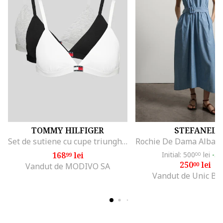
TOMMY HILFIGER
STEFANEL
Set de sutiene cu cupe triunghiulare si detaliu logo - 3 perechi, Alb/Negru/Gri melange
168
lei
Initial: 500
lei
-5
99
00
250
lei
00
Vandut de MODIVO SA
Vandut de Unic Br